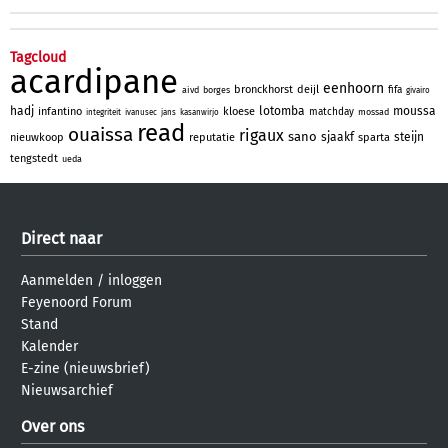
Tagcloud
acardipane
eenhoorn
bronckhorst
deijl
fifa
aivd
borges
givairo
hadj
lotomba
moussa
infantino
kloese
matchday
mossad
integriteit
ivanusec
jans
kasanwirjo
read
ouaissa
rigaux
sano
sjaakf
steijn
nieuwkoop
reputatie
sparta
tengstedt
ueda
Direct naar
Aanmelden
/
inloggen
Feyenoord Forum
Stand
Kalender
E-zine (nieuwsbrief)
Nieuwsarchief
Over ons