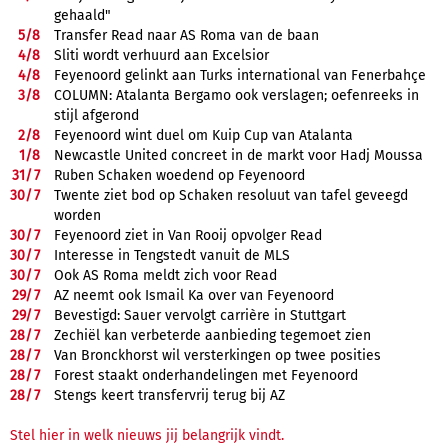
gehaald"
5/
8
Transfer Read naar AS Roma van de baan
4/
8
Sliti wordt verhuurd aan Excelsior
4/
8
Feyenoord gelinkt aan Turks international van Fenerbahçe
3/
8
COLUMN: Atalanta Bergamo ook verslagen; oefenreeks in
stijl afgerond
2/
8
Feyenoord wint duel om Kuip Cup van Atalanta
1/
8
Newcastle United concreet in de markt voor Hadj Moussa
31/
7
Ruben Schaken woedend op Feyenoord
30/
7
Twente ziet bod op Schaken resoluut van tafel geveegd
worden
30/
7
Feyenoord ziet in Van Rooij opvolger Read
30/
7
Interesse in Tengstedt vanuit de MLS
30/
7
Ook AS Roma meldt zich voor Read
29/
7
AZ neemt ook Ismail Ka over van Feyenoord
29/
7
Bevestigd: Sauer vervolgt carrière in Stuttgart
28/
7
Zechiël kan verbeterde aanbieding tegemoet zien
28/
7
Van Bronckhorst wil versterkingen op twee posities
28/
7
Forest staakt onderhandelingen met Feyenoord
28/
7
Stengs keert transfervrij terug bij AZ
Stel hier in welk nieuws jij belangrijk vindt.