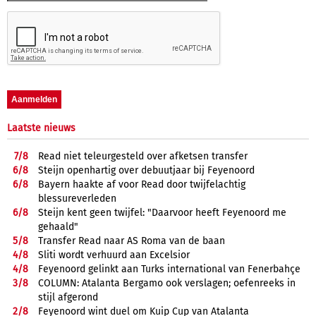
Laatste nieuws
7/
8
Read niet teleurgesteld over afketsen transfer
6/
8
Steijn openhartig over debuutjaar bij Feyenoord
6/
8
Bayern haakte af voor Read door twijfelachtig
blessureverleden
6/
8
Steijn kent geen twijfel: "Daarvoor heeft Feyenoord me
gehaald"
5/
8
Transfer Read naar AS Roma van de baan
4/
8
Sliti wordt verhuurd aan Excelsior
4/
8
Feyenoord gelinkt aan Turks international van Fenerbahçe
3/
8
COLUMN: Atalanta Bergamo ook verslagen; oefenreeks in
stijl afgerond
2/
8
Feyenoord wint duel om Kuip Cup van Atalanta