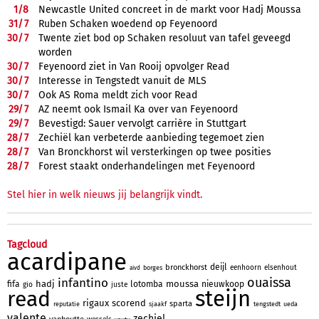
1/
8
Newcastle United concreet in de markt voor Hadj Moussa
31/
7
Ruben Schaken woedend op Feyenoord
30/
7
Twente ziet bod op Schaken resoluut van tafel geveegd
worden
30/
7
Feyenoord ziet in Van Rooij opvolger Read
30/
7
Interesse in Tengstedt vanuit de MLS
30/
7
Ook AS Roma meldt zich voor Read
29/
7
AZ neemt ook Ismail Ka over van Feyenoord
29/
7
Bevestigd: Sauer vervolgt carrière in Stuttgart
28/
7
Zechiël kan verbeterde aanbieding tegemoet zien
28/
7
Van Bronckhorst wil versterkingen op twee posities
28/
7
Forest staakt onderhandelingen met Feyenoord
Stel hier in welk nieuws jij belangrijk vindt.
Tagcloud
acardipane
deijl
bronckhorst
eenhoorn
elsenhout
borges
aivd
ouaissa
infantino
hadj
moussa
fifa
lotomba
nieuwkoop
gio
juste
steijn
read
rigaux
scorend
sparta
reputatie
sjaakf
tengstedt
ueda
valente
zechiel