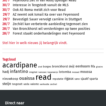
30/
7
Feyenoord ziet in Van Rooij opvolger Read
30/
7
Interesse in Tengstedt vanuit de MLS
30/
7
Ook AS Roma meldt zich voor Read
29/
7
AZ neemt ook Ismail Ka over van Feyenoord
29/
7
Bevestigd: Sauer vervolgt carrière in Stuttgart
28/
7
Zechiël kan verbeterde aanbieding tegemoet zien
28/
7
Van Bronckhorst wil versterkingen op twee posities
28/
7
Forest staakt onderhandelingen met Feyenoord
Stel hier in welk nieuws jij belangrijk vindt.
Tagcloud
acardipane
eenhoorn
bronckhorst
deijl
fifa
borges
aivd
givairo
infantino
hadj
moussa
lotomba
ivanusec
kasanwirjo
mossad
integriteit
read
ouaissa
rigaux
nieuwkoop
sjaakf
sparta
reputatie
sano
steijn
ueda
valente
tengstedt
vanhoutte
zechiel
Direct naar