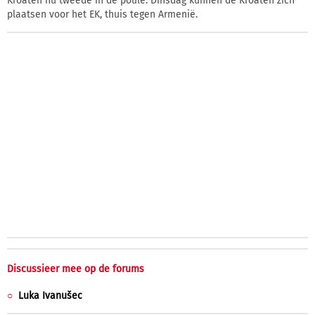
Kroaten nu tweede in de poule. Dinsdag kunnen de Kroaten zich
plaatsen voor het EK, thuis tegen Armenië.
Discussieer mee op de forums
Luka Ivanušec