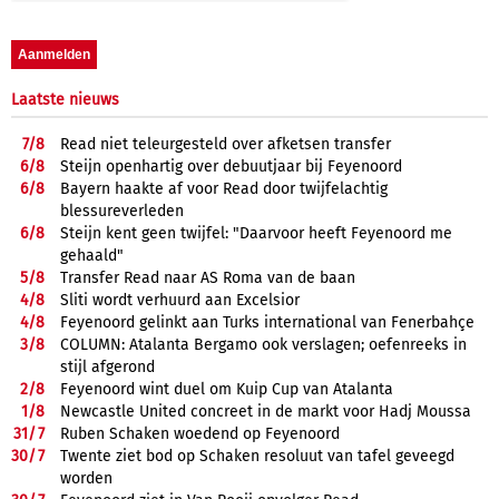
Laatste nieuws
7/
8
Read niet teleurgesteld over afketsen transfer
6/
8
Steijn openhartig over debuutjaar bij Feyenoord
6/
8
Bayern haakte af voor Read door twijfelachtig
blessureverleden
6/
8
Steijn kent geen twijfel: "Daarvoor heeft Feyenoord me
gehaald"
5/
8
Transfer Read naar AS Roma van de baan
4/
8
Sliti wordt verhuurd aan Excelsior
4/
8
Feyenoord gelinkt aan Turks international van Fenerbahçe
3/
8
COLUMN: Atalanta Bergamo ook verslagen; oefenreeks in
stijl afgerond
2/
8
Feyenoord wint duel om Kuip Cup van Atalanta
1/
8
Newcastle United concreet in de markt voor Hadj Moussa
31/
7
Ruben Schaken woedend op Feyenoord
30/
7
Twente ziet bod op Schaken resoluut van tafel geveegd
worden