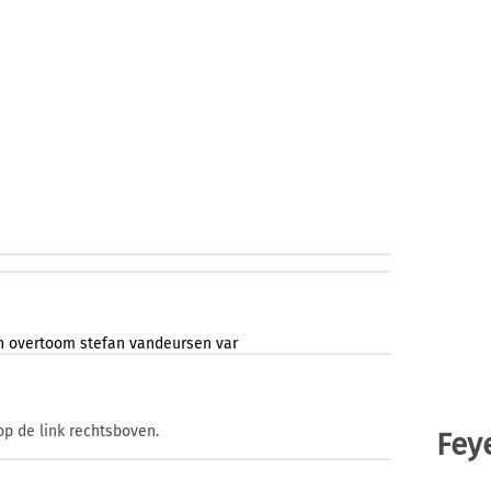
n
overtoom
stefan
vandeursen
var
op de link rechtsboven.
Fey