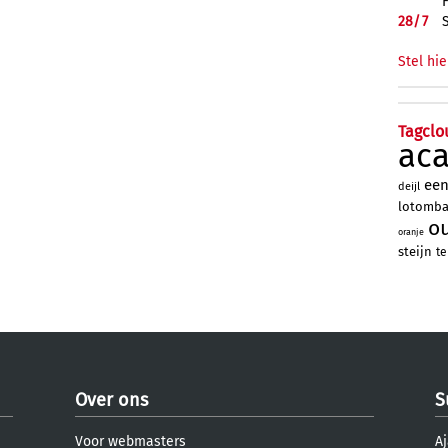
28/
7
Stel hie
Tagclo
ac
ee
deijl
lotomb
o
oranje
steijn
te
Over ons
S
Voor webmasters
Aj