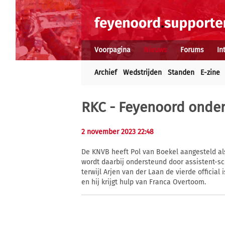
Voorpagina
Nieuws
Forums
In
Archief
Wedstrijden
Standen
E-zine
RKC - Feyenoord onder 
2 november 2023 22:48
De KNVB heeft Pol van Boekel aangesteld al
wordt daarbij ondersteund door assistent-s
terwijl Arjen van der Laan de vierde official
en hij krijgt hulp van Franca Overtoom.