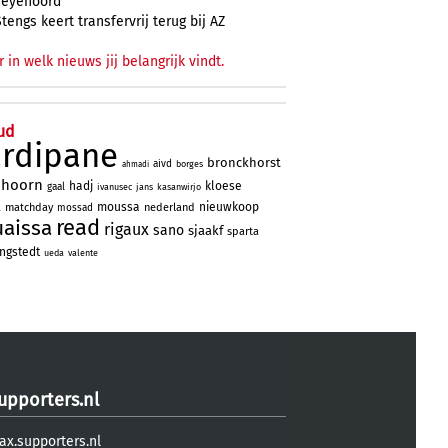
Feyenoord
Stengs keert transfervrij terug bij AZ
r in welk nieuws jij belangrijk vindt.
ud
ardipane
bronckhorst
aivd
borges
ahmadi
nhoorn
hadj
kloese
gaal
ivanusec
jans
kasanwirjo
a
moussa
nieuwkoop
matchday
nederland
mossad
read
uaissa
rigaux
sano
sjaakf
sparta
ngstedt
ueda
valente
upporters.nl
ax.supporters.nl