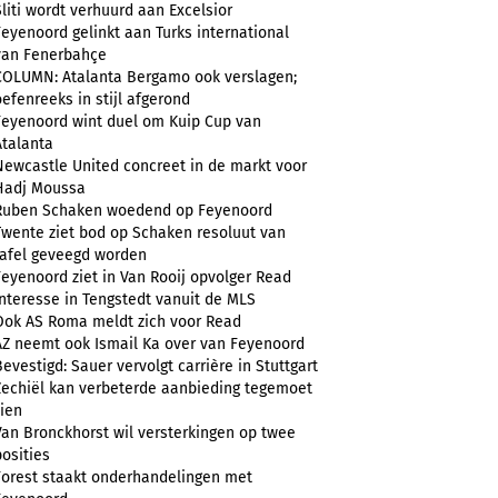
Sliti wordt verhuurd aan Excelsior
Feyenoord gelinkt aan Turks international
van Fenerbahçe
COLUMN: Atalanta Bergamo ook verslagen;
oefenreeks in stijl afgerond
Feyenoord wint duel om Kuip Cup van
Atalanta
Newcastle United concreet in de markt voor
Hadj Moussa
Ruben Schaken woedend op Feyenoord
Twente ziet bod op Schaken resoluut van
tafel geveegd worden
Feyenoord ziet in Van Rooij opvolger Read
Interesse in Tengstedt vanuit de MLS
Ook AS Roma meldt zich voor Read
AZ neemt ook Ismail Ka over van Feyenoord
Bevestigd: Sauer vervolgt carrière in Stuttgart
Zechiël kan verbeterde aanbieding tegemoet
zien
Van Bronckhorst wil versterkingen op twee
posities
Forest staakt onderhandelingen met