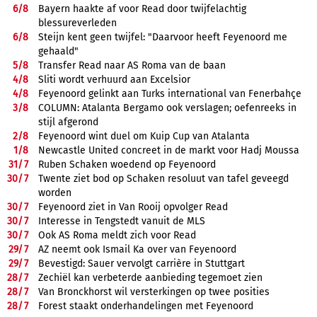
6/
8
Bayern haakte af voor Read door twijfelachtig
blessureverleden
6/
8
Steijn kent geen twijfel: "Daarvoor heeft Feyenoord me
gehaald"
5/
8
Transfer Read naar AS Roma van de baan
4/
8
Sliti wordt verhuurd aan Excelsior
4/
8
Feyenoord gelinkt aan Turks international van Fenerbahçe
3/
8
COLUMN: Atalanta Bergamo ook verslagen; oefenreeks in
stijl afgerond
2/
8
Feyenoord wint duel om Kuip Cup van Atalanta
1/
8
Newcastle United concreet in de markt voor Hadj Moussa
31/
7
Ruben Schaken woedend op Feyenoord
30/
7
Twente ziet bod op Schaken resoluut van tafel geveegd
worden
30/
7
Feyenoord ziet in Van Rooij opvolger Read
30/
7
Interesse in Tengstedt vanuit de MLS
30/
7
Ook AS Roma meldt zich voor Read
29/
7
AZ neemt ook Ismail Ka over van Feyenoord
29/
7
Bevestigd: Sauer vervolgt carrière in Stuttgart
28/
7
Zechiël kan verbeterde aanbieding tegemoet zien
28/
7
Van Bronckhorst wil versterkingen op twee posities
28/
7
Forest staakt onderhandelingen met Feyenoord