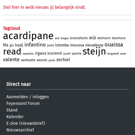
Stel hier in welk nieuws jij belangrijk vindt.
Tagcloud
acardipane
deijl
bronckhorst
eenhoorn
elsenhout
borges
aivd
ouaissa
infantino
hadj
moussa
fifa
lotomba
nieuwkoop
gio
juste
steijn
read
rigaux
scorend
sparta
reputatie
sjaakf
tengstedt
ueda
valente
zechiel
vanhoutte
wessels
youtu
Direct naar
Aanmelden
/
inloggen
Feyenoord Forum
Stand
Kalender
E-zine (nieuwsbrief)
Nieuwsarchief