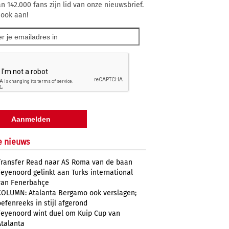
n 142.000 fans zijn lid van onze nieuwsbrief.
 ook aan!
e nieuws
Transfer Read naar AS Roma van de baan
Feyenoord gelinkt aan Turks international
van Fenerbahçe
COLUMN: Atalanta Bergamo ook verslagen;
oefenreeks in stijl afgerond
Feyenoord wint duel om Kuip Cup van
Atalanta