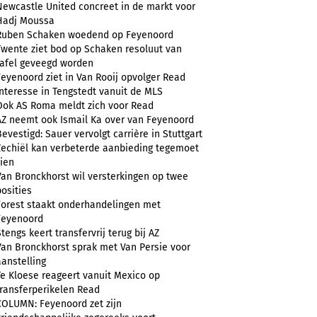
Newcastle United concreet in de markt voor
Hadj Moussa
Ruben Schaken woedend op Feyenoord
Twente ziet bod op Schaken resoluut van
tafel geveegd worden
Feyenoord ziet in Van Rooij opvolger Read
Interesse in Tengstedt vanuit de MLS
Ook AS Roma meldt zich voor Read
AZ neemt ook Ismail Ka over van Feyenoord
Bevestigd: Sauer vervolgt carrière in Stuttgart
Zechiël kan verbeterde aanbieding tegemoet
zien
Van Bronckhorst wil versterkingen op twee
posities
Forest staakt onderhandelingen met
Feyenoord
Stengs keert transfervrij terug bij AZ
Van Bronckhorst sprak met Van Persie voor
aanstelling
Te Kloese reageert vanuit Mexico op
transferperikelen Read
COLUMN: Feyenoord zet zijn