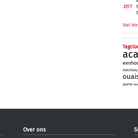
27/
7
Stel hie
Tagclo
ac
eenho
matchday
ouai
sparta
ten
Over ons
S