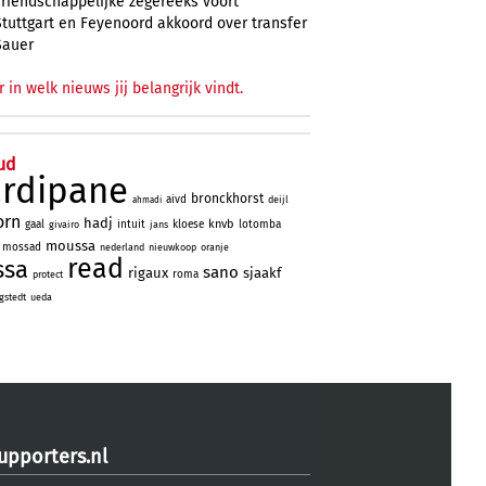
vriendschappelijke zegereeks voort
Stuttgart en Feyenoord akkoord over transfer
Sauer
r in welk nieuws jij belangrijk vindt.
ud
ardipane
bronckhorst
aivd
deijl
ahmadi
orn
hadj
knvb
gaal
intuit
kloese
lotomba
givairo
jans
moussa
mossad
nederland
nieuwkoop
oranje
read
ssa
sano
rigaux
sjaakf
roma
protect
gstedt
ueda
upporters.nl