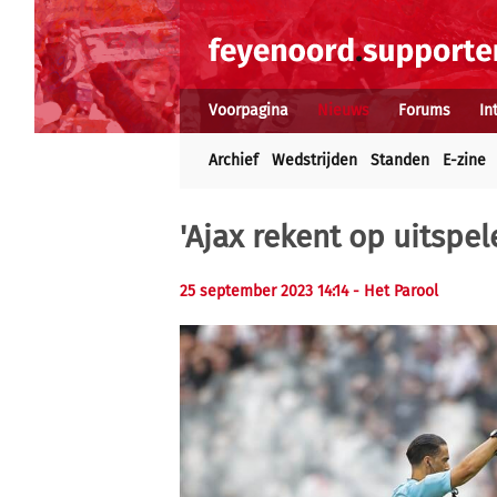
Voorpagina
Nieuws
Forums
In
Archief
Wedstrijden
Standen
E-zine
'Ajax rekent op uitspel
25 september 2023 14:14
- Het Parool