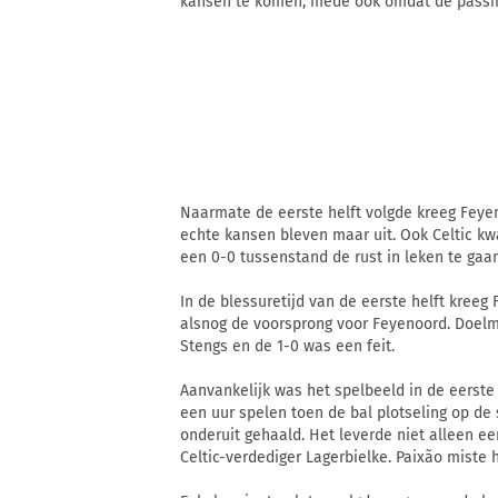
kansen te komen, mede ook omdat de passing
Naarmate de eerste helft volgde kreeg Feyen
echte kansen bleven maar uit. Ook Celtic k
een 0-0 tussenstand de rust in leken te gaan
In de blessuretijd van de eerste helft kreeg 
alsnog de voorsprong voor Feyenoord. Doelma
Stengs en de 1-0 was een feit.
Aanvankelijk was het spelbeeld in de eerste 
een uur spelen toen de bal plotseling op de 
onderuit gehaald. Het leverde niet alleen e
Celtic-verdediger Lagerbielke. Paixão miste 