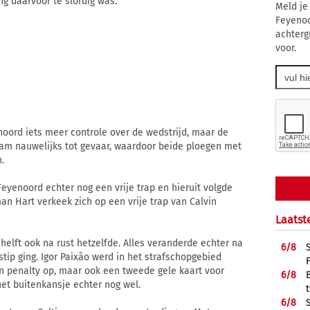
 daarvoor te slordig was.
Meld je
Feyenoo
achterg
voor.
oord iets meer controle over de wedstrijd, maar de
wam nauwelijks tot gevaar, waardoor beide ploegen met
.
Feyenoord echter nog een vrije trap en hieruit volgde
n Hart verkeek zich op een vrije trap van Calvin
Laatst
helft ook na rust hetzelfde. Alles veranderde echter na
6/
8
stip ging. Igor Paixão werd in het strafschopgebied
en penalty op, maar ook een tweede gele kaart voor
6/
8
het buitenkansje echter nog wel.
6/
8