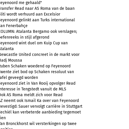
Feyenoord me gehaald"
Transfer Read naar AS Roma van de baan
Sliti wordt verhuurd aan Excelsior
Feyenoord gelinkt aan Turks international
van Fenerbahçe
COLUMN: Atalanta Bergamo ook verslagen;
oefenreeks in stijl afgerond
Feyenoord wint duel om Kuip Cup van
Atalanta
Newcastle United concreet in de markt voor
Hadj Moussa
Ruben Schaken woedend op Feyenoord
Twente ziet bod op Schaken resoluut van
tafel geveegd worden
Feyenoord ziet in Van Rooij opvolger Read
Interesse in Tengstedt vanuit de MLS
Ook AS Roma meldt zich voor Read
AZ neemt ook Ismail Ka over van Feyenoord
Bevestigd: Sauer vervolgt carrière in Stuttgart
Zechiël kan verbeterde aanbieding tegemoet
zien
Van Bronckhorst wil versterkingen op twee