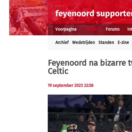
Voorpagina
Nieuws
Forums
In
Archief
Wedstrijden
Standen
E-zine
Feyenoord na bizarre t
Celtic
19 september 2023 22:58