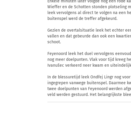
Enkele minuten later volgde nog een rode ka
Wieffer en de Schotten stonden plotseling m
leek vervolgens al direct te volgen na een h
buitenspel werd de treffer afgekeurd.
Gezien de overtalsituatie leek het echter een
vallen en dat gebeurde dan ook een kwartier
schoot.
Feyenoord leek het duel vervolgens eenvoudi
nog meer doelpunten. Vlak voor tijd kreeg he
Ivanušec verkeerd neer kwam en uiteindelij
In de blessuretijd leek Ondřej Lingr nog vo
ingegrepen vanwege buitenspel. Daarmee kw
twee doelpunten van Feyenoord werden afgek
veld werden gestuurd. Het belangrijkste blee