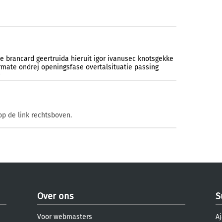
ne
brancard
geertruida
hieruit
igor
ivanusec
knotsgekke
rmate
ondrej
openingsfase
overtalsituatie
passing
op de link rechtsboven.
Over ons
S
Voor webmasters
Aj