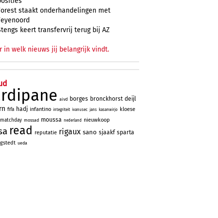
posities
Forest staakt onderhandelingen met
Feyenoord
Stengs keert transfervrij terug bij AZ
r in welk nieuws jij belangrijk vindt.
ud
ardipane
borges
bronckhorst
deijl
aivd
rn
hadj
infantino
kloese
fifa
integriteit
ivanusec
jans
kasanwirjo
moussa
nieuwkoop
matchday
mossad
nederland
read
sa
rigaux
sano
sjaakf
sparta
reputatie
gstedt
ueda