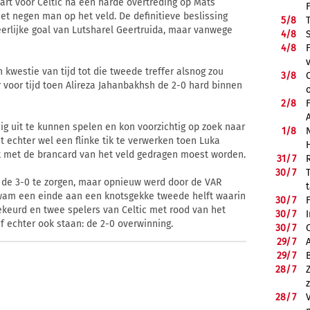
art voor Celtic na een harde overtreding op Mats
et negen man op het veld. De definitieve beslissing
5/
8
eerlijke goal van Lutsharel Geertruida, maar vanwege
4/
8
4/
8
 kwestie van tijd tot die tweede treffer alsnog zou
3/
8
 voor tijd toen Alireza Jahanbakhsh de 2-0 hard binnen
2/
8
g uit te kunnen spelen en kon voorzichtig op zoek naar
1/
8
t echter wel een flinke tik te verwerken toen Luka
k met de brancard van het veld gedragen moest worden.
31/
7
30/
7
or de 3-0 te zorgen, maar opnieuw werd door de VAR
am een einde aan een knotsgekke tweede helft waarin
30/
7
eurd en twee spelers van Celtic met rood van het
30/
7
f echter ook staan: de 2-0 overwinning.
30/
7
29/
7
29/
7
28/
7
28/
7