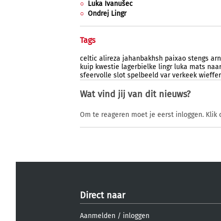
Luka Ivanušec
Ondrej Lingr
Tags
celtic
alireza
jahanbakhsh
paixao
stengs
ar
kuip
kwestie
lagerbielke
lingr
luka
mats
naa
sfeervolle
slot
spelbeeld
var
verkeek
wieffer
Wat vind jij van dit nieuws?
Om te reageren moet je eerst inloggen. Klik 
Direct naar
Aanmelden
/
inloggen