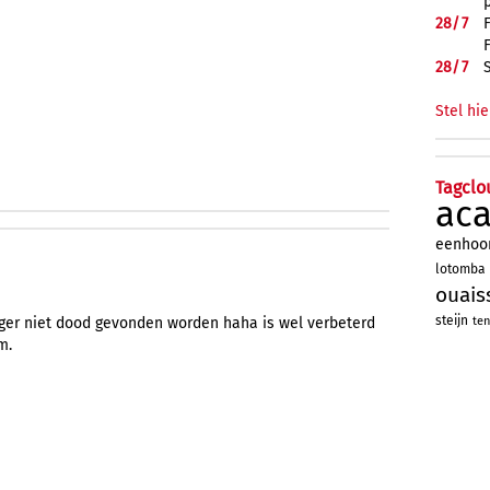
28/
7
28/
7
Stel hie
Tagclo
ac
eenhoo
lotomba
ouais
steijn
eger niet dood gevonden worden haha is wel verbeterd
ten
m.