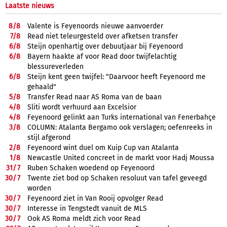
Laatste nieuws
8/
8
Valente is Feyenoords nieuwe aanvoerder
7/
8
Read niet teleurgesteld over afketsen transfer
6/
8
Steijn openhartig over debuutjaar bij Feyenoord
6/
8
Bayern haakte af voor Read door twijfelachtig
blessureverleden
6/
8
Steijn kent geen twijfel: "Daarvoor heeft Feyenoord me
gehaald"
5/
8
Transfer Read naar AS Roma van de baan
4/
8
Sliti wordt verhuurd aan Excelsior
4/
8
Feyenoord gelinkt aan Turks international van Fenerbahçe
3/
8
COLUMN: Atalanta Bergamo ook verslagen; oefenreeks in
stijl afgerond
2/
8
Feyenoord wint duel om Kuip Cup van Atalanta
1/
8
Newcastle United concreet in de markt voor Hadj Moussa
31/
7
Ruben Schaken woedend op Feyenoord
30/
7
Twente ziet bod op Schaken resoluut van tafel geveegd
worden
30/
7
Feyenoord ziet in Van Rooij opvolger Read
30/
7
Interesse in Tengstedt vanuit de MLS
30/
7
Ook AS Roma meldt zich voor Read