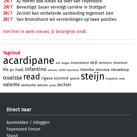
29/
7
AZ neemt ook Ismail Ka over van Feyenoord
29/
7
Bevestigd: Sauer vervolgt carrière in Stuttgart
28/
7
Zechiël kan verbeterde aanbieding tegemoet zien
28/
7
Van Bronckhorst wil versterkingen op twee posities
Stel hier in welk nieuws jij belangrijk vindt.
Tagcloud
acardipane
deijl
bronckhorst
eenhoorn
elsenhout
borges
aivd
infantino
hadj
moussa
fifa
lotomba
nieuwkoop
gio
juste
ivanusec
kasanwirjo
steijn
read
ouaissa
rigaux
scorend
sparta
tengstedt
ueda
valente
zechiel
vanhoutte
wessels
youtu
Direct naar
Aanmelden
/
inloggen
Feyenoord Forum
Stand