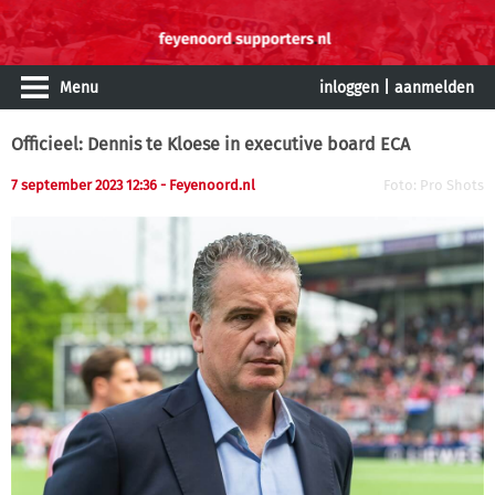
Menu
inloggen
|
aanmelden
Officieel: Dennis te Kloese in executive board ECA
7 september 2023 12:36
- Feyenoord.nl
Foto: Pro Shots