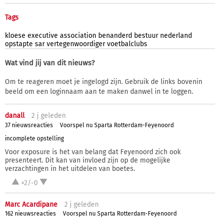
Tags
kloese
executive
association
benanderd
bestuur
nederland
opstapte
sar
vertegenwoordiger
voetbalclubs
Wat vind jij van dit nieuws?
Om te reageren moet je ingelogd zijn. Gebruik de links bovenin
beeld om een loginnaam aan te maken danwel in te loggen.
danall
2 j
geleden
37 nieuwsreacties
Voorspel nu Sparta Rotterdam-Feyenoord
incomplete opstelling
Voor exposure is het van belang dat Feyenoord zich ook
presenteert. Dit kan van invloed zijn op de mogelijke
verzachtingen in het uitdelen van boetes.
+2/-0
Marc Acardipane
2 j
geleden
162 nieuwsreacties
Voorspel nu Sparta Rotterdam-Feyenoord