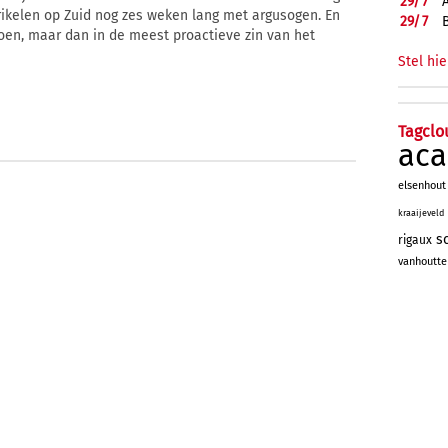
29/
7
erikelen op Zuid nog zes weken lang met argusogen. En
29/
7
doen, maar dan in de meest proactieve zin van het
Stel hie
Tagclo
aca
elsenhout
kraaijeveld
s
rigaux
vanhoutte