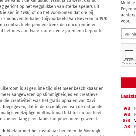
entie vanuit de Randstad. Want ja zo werkt dat nu
Meld je
g gericht op het wegplukken van sterke spelers uit
Feyenoo
 Nielsen in 1986) of op het voorkomen dat die bij
achterg
 Eindhoven te halen (bijvoorbeeld Van Beveren in 1970
voor.
én contractuele pennenstreek de concurrentie en
ed het mes aan twee kanten, vele jaren een beproefd
uikeroom is al geruime tijd niet meer beschikbaar en
s meer aangewezen op slimmigheidjes en creatieve
Laatst
n die creativiteit was het gratis ophalen van Xavi
 Toegegeven, dat in de race blijven van de nationale
9/
8
malige veelzijdige multinational lukt tot nu toe heel
9/
8
jf seizoenen lang geen landskampioen meer geweest.
8/
8
7/
8
e dribbelaar met het rastahaar beneden de Moerdijk