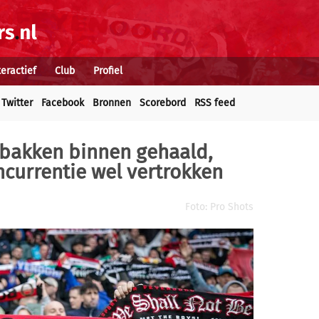
teractief
Club
Profiel
Twitter
Facebook
Bronnen
Scorebord
RSS feed
bakken binnen gehaald,
oncurrentie wel vertrokken
Foto: Pro Shots