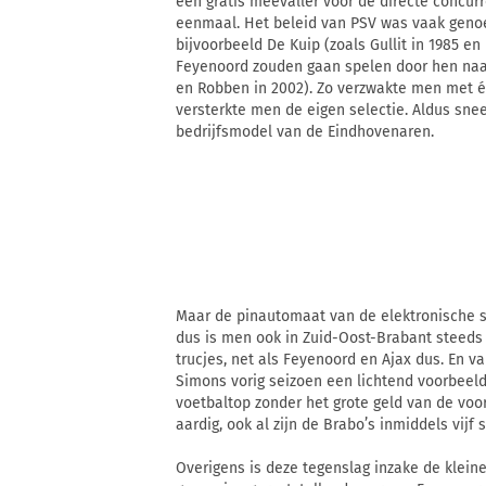
een gratis meevaller voor de directe concurr
eenmaal. Het beleid van PSV was vaak genoe
bijvoorbeeld De Kuip (zoals Gullit in 1985 en
Feyenoord zouden gaan spelen door hen naar
en Robben in 2002). Zo verzwakte men met é
versterkte men de eigen selectie. Aldus sne
bedrijfsmodel van de Eindhovenaren.
Maar de pinautomaat van de elektronische s
dus is men ook in Zuid-Oost-Brabant steed
trucjes, net als Feyenoord en Ajax dus. En va
Simons vorig seizoen een lichtend voorbeeld.
voetbaltop zonder het grote geld van de voor
aardig, ook al zijn de Brabo’s inmiddels vi
Overigens is deze tegenslag inzake de klein