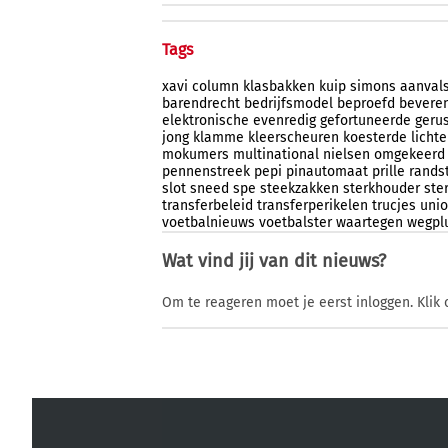
Tags
xavi
column
klasbakken
kuip
simons
aanval
barendrecht
bedrijfsmodel
beproefd
bevere
elektronische
evenredig
gefortuneerde
gerus
jong
klamme
kleerscheuren
koesterde
licht
mokumers
multinational
nielsen
omgekeerd
pennenstreek
pepi
pinautomaat
prille
rands
slot
sneed
spe
steekzakken
sterkhouder
ste
transferbeleid
transferperikelen
trucjes
uni
voetbalnieuws
voetbalster
waartegen
wegpl
Wat vind jij van dit nieuws?
Om te reageren moet je eerst inloggen. Klik 