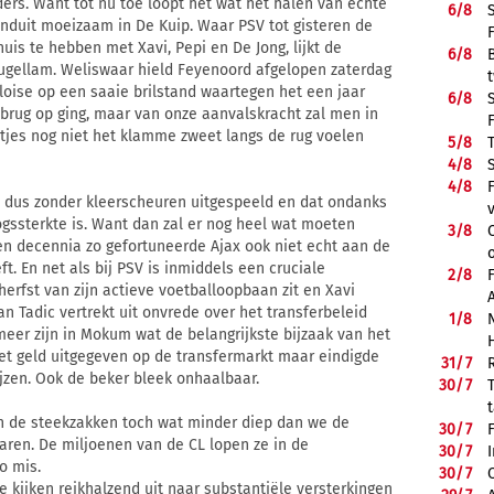
ers. Want tot nu toe loopt het wat het halen van echte
6/
8
nduit moeizaam in De Kuip. Waar PSV tot gisteren de
uis te hebben met Xavi, Pepi en De Jong, lijkt de
6/
8
eugellam. Weliswaar hield Feyenoord afgelopen zaterdag
loise op een saaie brilstand waartegen het een jaar
6/
8
brug op ging, maar van onze aanvalskracht zal men in
tjes nog niet het klamme zweet langs de rug voelen
5/
8
4/
8
4/
8
 dus zonder kleerscheuren uitgespeeld en dat ondanks
logssterkte is. Want dan zal er nog heel wat moeten
3/
8
en decennia zo gefortuneerde Ajax ook niet echt aan de
t. En net als bij PSV is inmiddels een cruciale
2/
8
 herfst van zijn actieve voetballoopbaan zit en Xavi
an Tadic vertrekt uit onvrede over het transferbeleid
1/
8
 meer zijn in Mokum wat de belangrijkste bijzaak van het
met geld uitgegeven op de transfermarkt maar eindigde
31/
7
jzen. Ook de beker bleek onhaalbaar.
30/
7
en de steekzakken toch wat minder diep dan we de
30/
7
ren. De miljoenen van de CL lopen ze in de
30/
7
o mis.
30/
7
e kijken reikhalzend uit naar substantiële versterkingen