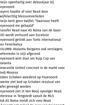
Steijn openhartig over debuutjaar bij
Feyenoord
Bayern haakte af voor Read door
twijfelachtig blessureverleden
Steijn kent geen twijfel: "Daarvoor heeft
Feyenoord me gehaald"
Transfer Read naar AS Roma van de baan
Sliti wordt verhuurd aan Excelsior
Feyenoord gelinkt aan Turks international
van Fenerbahçe
COLUMN: Atalanta Bergamo ook verslagen;
oefenreeks in stijl afgerond
Feyenoord wint duel om Kuip Cup van
Atalanta
Newcastle United concreet in de markt voor
Hadj Moussa
Ruben Schaken woedend op Feyenoord
Twente ziet bod op Schaken resoluut van
tafel geveegd worden
Feyenoord ziet in Van Rooij opvolger Read
Interesse in Tengstedt vanuit de MLS
Ook AS Roma meldt zich voor Read