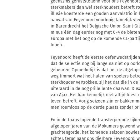
geenszins geruststellend voor ons Feyenoord
sterkmakers dan wel sterkhouders betreft ro
illusie koesterde een gouden aanvalstrio in h
aanval van Feyenoord voorlopig tamelijk vl
in Barendrecht het Belgische Union Saint Gil
minus één dag eerder nog met 0-4 de bieten
Europa met het oog op de komende CL-partij
lopen.
Feyenoord heeft de eerste oefenwedstrijden
dat de selectie nog bij lange na niet op oor
gebeuren. Opmerkelijk is dat het de afgelop
weg timmert wat het halen van spelers betref
sterkhouder vertrokken, zij het dat die in de
uiteraard in de nog prille lente daarvan. Dus
van Ajax. Het kan kennelijk niet altijd feest
leven betreft. Vorig seizoen zijn er bakken 
men roemloos op de derde plaats zonder pri
En in de thans lopende transferperiode lijk
afgelopen jaren van de Mokumers gewend wa
grachtengordel het komende seizoen sowies
Echter, terug naar ons dierbare Feyenoord: w