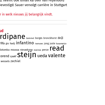
AZ neemt ook Ismail Ka over van Feyenoord
Bevestigd: Sauer vervolgt carrière in Stuttgart
r in welk nieuws jij belangrijk vindt.
ud
rdipane
deijl
borges
bronckhorst
bommel
infantino
fifa
hadj
gio
jong
juste
ivanusec
kasanwirjo
read
lotomba
moussa
nieuwkoop
persie
ouaissa
steijn
valente
ueda
corend
sjaakf
zechiel
wessels