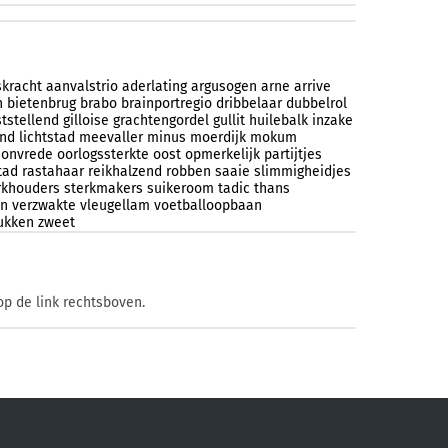
skracht
aanvalstrio
aderlating
argusogen
arne
arrive
n
bietenbrug
brabo
brainportregio
dribbelaar
dubbelrol
tstellend
gilloise
grachtengordel
gullit
huilebalk
inzake
end
lichtstad
meevaller
minus
moerdijk
mokum
onvrede
oorlogssterkte
oost
opmerkelijk
partijtjes
tad
rastahaar
reikhalzend
robben
saaie
slimmigheidjes
rkhouders
sterkmakers
suikeroom
tadic
thans
on
verzwakte
vleugellam
voetballoopbaan
ukken
zweet
op de link rechtsboven.