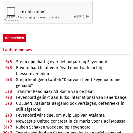
Laatste nieuws
6/
8
Steijn openhartig over debuutjaar bij Feyenoord
6/
8
Bayern haakte af voor Read door twijfelachtig
blessureverleden
6/
8
Steijn kent geen twijfel: "Daarvoor heeft Feyenoord me
gehaald"
5/
8
Transfer Read naar AS Roma van de baan
4/
8
Feyenoord gelinkt aan Turks international van Fenerbahçe
3/
8
COLUMN: Atalanta Bergamo ook verslagen; oefenreeks in
stijl afgerond
2/
8
Feyenoord wint duel om Kuip Cup van Atalanta
1/
8
Newcastle United concreet in de markt voor Hadj Moussa
31/
7
Ruben Schaken woedend op Feyenoord