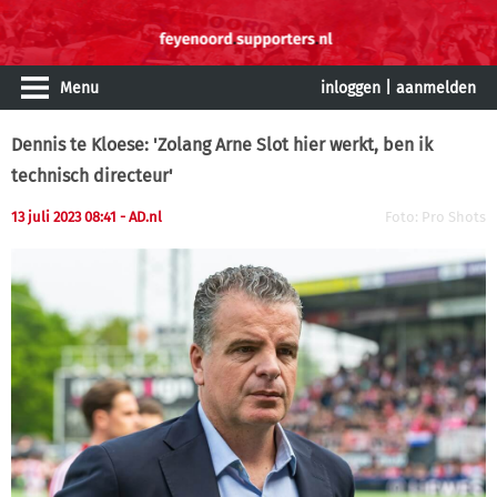
Menu
inloggen
|
aanmelden
Dennis te Kloese: 'Zolang Arne Slot hier werkt, ben ik
technisch directeur'
13 juli 2023 08:41
- AD.nl
Foto: Pro Shots