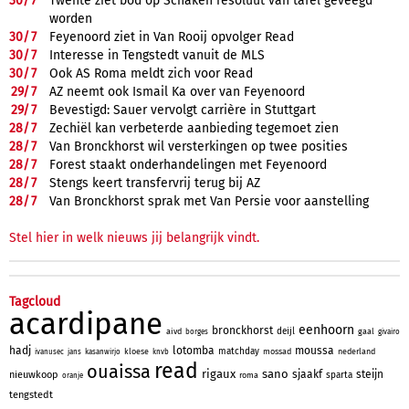
30/
7
Twente ziet bod op Schaken resoluut van tafel geveegd
worden
30/
7
Feyenoord ziet in Van Rooij opvolger Read
30/
7
Interesse in Tengstedt vanuit de MLS
30/
7
Ook AS Roma meldt zich voor Read
29/
7
AZ neemt ook Ismail Ka over van Feyenoord
29/
7
Bevestigd: Sauer vervolgt carrière in Stuttgart
28/
7
Zechiël kan verbeterde aanbieding tegemoet zien
28/
7
Van Bronckhorst wil versterkingen op twee posities
28/
7
Forest staakt onderhandelingen met Feyenoord
28/
7
Stengs keert transfervrij terug bij AZ
28/
7
Van Bronckhorst sprak met Van Persie voor aanstelling
Stel hier in welk nieuws jij belangrijk vindt.
Tagcloud
acardipane
eenhoorn
bronckhorst
deijl
aivd
gaal
borges
givairo
hadj
lotomba
moussa
matchday
kloese
mossad
nederland
ivanusec
jans
kasanwirjo
knvb
read
ouaissa
rigaux
sano
sjaakf
steijn
nieuwkoop
sparta
roma
oranje
tengstedt