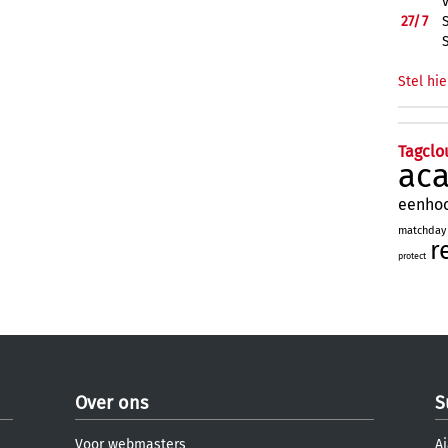
27/
7
Stel hie
Tagclo
ac
eenho
matchday
r
protect
Over ons
S
Voor webmasters
Aj