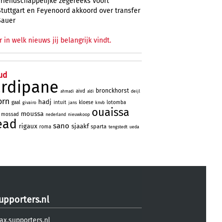
vriendschappelijke zegereeks voort
Stuttgart en Feyenoord akkoord over transfer
Sauer
r in welk nieuws jij belangrijk vindt.
ud
ardipane
bronckhorst
aivd
deijl
ahmadi
aldi
orn
hadj
gaal
intuit
kloese
lotomba
givairo
jans
knvb
ouaissa
moussa
mossad
nederland
nieuwkoop
ead
sano
rigaux
sjaakf
sparta
roma
tengstedt
ueda
upporters.nl
ax.supporters.nl