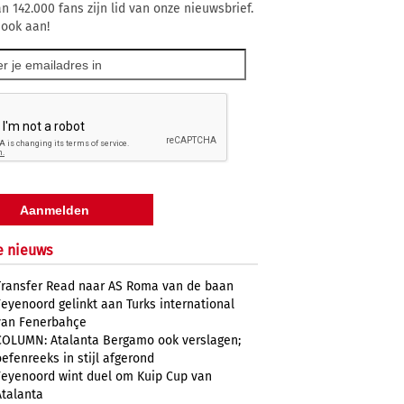
n 142.000 fans zijn lid van onze nieuwsbrief.
 ook aan!
e nieuws
Transfer Read naar AS Roma van de baan
Feyenoord gelinkt aan Turks international
van Fenerbahçe
COLUMN: Atalanta Bergamo ook verslagen;
oefenreeks in stijl afgerond
Feyenoord wint duel om Kuip Cup van
Atalanta