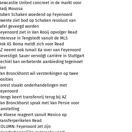
Newcastle United concreet in de markt voor
Hadj Moussa
Ruben Schaken woedend op Feyenoord
Twente ziet bod op Schaken resoluut van
tafel geveegd worden
Feyenoord ziet in Van Rooij opvolger Read
Interesse in Tengstedt vanuit de MLS
Ook AS Roma meldt zich voor Read
AZ neemt ook Ismail Ka over van Feyenoord
Bevestigd: Sauer vervolgt carrière in Stuttgart
Zechiël kan verbeterde aanbieding tegemoet
zien
Van Bronckhorst wil versterkingen op twee
posities
Forest staakt onderhandelingen met
Feyenoord
Stengs keert transfervrij terug bij AZ
Van Bronckhorst sprak met Van Persie voor
aanstelling
Te Kloese reageert vanuit Mexico op
transferperikelen Read
COLUMN: Feyenoord zet zijn