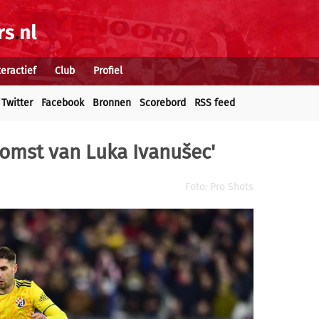
teractief
Club
Profiel
Twitter
Facebook
Bronnen
Scorebord
RSS feed
komst van Luka Ivanušec'
Foto: Pro Shots