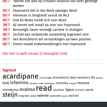
30/
7
Twente ziet bod op Schaken resoluut van tafel geveegd
worden
30/
7
Feyenoord ziet in Van Rooij opvolger Read
30/
7
Interesse in Tengstedt vanuit de MLS
30/
7
Ook AS Roma meldt zich voor Read
29/
7
AZ neemt ook Ismail Ka over van Feyenoord
29/
7
Bevestigd: Sauer vervolgt carrière in Stuttgart
28/
7
Zechiël kan verbeterde aanbieding tegemoet zien
28/
7
Van Bronckhorst wil versterkingen op twee posities
28/
7
Forest staakt onderhandelingen met Feyenoord
Stel hier in welk nieuws jij belangrijk vindt.
Tagcloud
acardipane
deijl
bronckhorst
eenhoorn
fifa
borges
aivd
givairo
infantino
hadj
moussa
lotomba
ivanusec
juste
kasanwirjo
mossad
read
ouaissa
rigaux
nieuwkoop
sparta
reputatie
scorend
steijn
valente
zechiel
ueda
vanhoutte
tengstedt
youtu