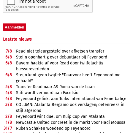
Laatste nieuws
7/
8
Read niet teleurgesteld over afketsen transfer
6/
8
Steijn openhartig over debuutjaar bij Feyenoord
6/
8
Bayern haakte af voor Read door twijfelachtig
blessureverleden
6/
8
Steijn kent geen twijfel: "Daarvoor heeft Feyenoord me
gehaald"
5/
8
Transfer Read naar AS Roma van de baan
4/
8
Sliti wordt verhuurd aan Excelsior
4/
8
Feyenoord gelinkt aan Turks international van Fenerbahçe
3/
8
COLUMN: Atalanta Bergamo ook verslagen; oefenreeks in
stijl afgerond
2/
8
Feyenoord wint duel om Kuip Cup van Atalanta
1/
8
Newcastle United concreet in de markt voor Hadj Moussa
31/
7
Ruben Schaken woedend op Feyenoord