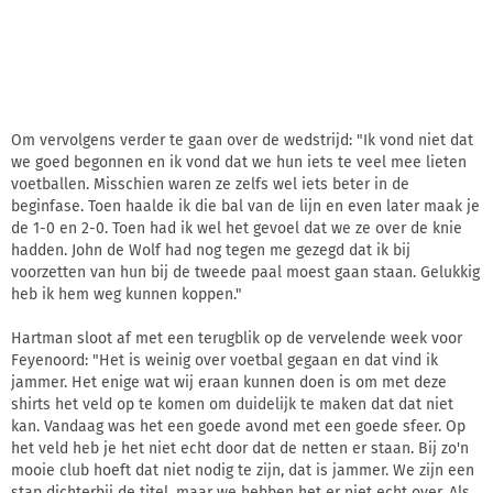
Om vervolgens verder te gaan over de wedstrijd: "Ik vond niet dat
we goed begonnen en ik vond dat we hun iets te veel mee lieten
voetballen. Misschien waren ze zelfs wel iets beter in de
beginfase. Toen haalde ik die bal van de lijn en even later maak je
de 1-0 en 2-0. Toen had ik wel het gevoel dat we ze over de knie
hadden. John de Wolf had nog tegen me gezegd dat ik bij
voorzetten van hun bij de tweede paal moest gaan staan. Gelukkig
heb ik hem weg kunnen koppen."
Hartman sloot af met een terugblik op de vervelende week voor
Feyenoord: "Het is weinig over voetbal gegaan en dat vind ik
jammer. Het enige wat wij eraan kunnen doen is om met deze
shirts het veld op te komen om duidelijk te maken dat dat niet
kan. Vandaag was het een goede avond met een goede sfeer. Op
het veld heb je het niet echt door dat de netten er staan. Bij zo'n
mooie club hoeft dat niet nodig te zijn, dat is jammer. We zijn een
stap dichterbij de titel, maar we hebben het er niet echt over. Als