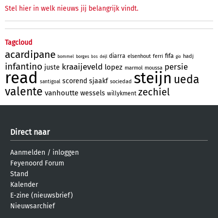
Stel hier in welk nieuws jij belangrijk vindt.
Tagcloud
acardipane
fifa
diarra
elsenhout
ferri
hadj
bommel
borges
bos
deijl
gio
infantino
kraaijeveld
persie
lopez
juste
marmol
moussa
read
steijn
ueda
scorend
sjaakf
sociedad
santigoal
valente
zechiel
vanhoutte
wessels
willykment
Direct naar
Aanmelden
/
inloggen
Feyenoord Forum
Stand
Kalender
E-zine (nieuwsbrief)
Nieuwsarchief