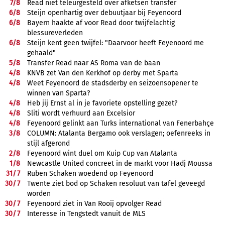
7/
8
Read niet teleurgesteld over afketsen transfer
6/
8
Steijn openhartig over debuutjaar bij Feyenoord
6/
8
Bayern haakte af voor Read door twijfelachtig
blessureverleden
6/
8
Steijn kent geen twijfel: "Daarvoor heeft Feyenoord me
gehaald"
5/
8
Transfer Read naar AS Roma van de baan
4/
8
KNVB zet Van den Kerkhof op derby met Sparta
4/
8
Weet Feyenoord de stadsderby en seizoensopener te
winnen van Sparta?
4/
8
Heb jij Ernst al in je favoriete opstelling gezet?
4/
8
Sliti wordt verhuurd aan Excelsior
4/
8
Feyenoord gelinkt aan Turks international van Fenerbahçe
3/
8
COLUMN: Atalanta Bergamo ook verslagen; oefenreeks in
stijl afgerond
2/
8
Feyenoord wint duel om Kuip Cup van Atalanta
1/
8
Newcastle United concreet in de markt voor Hadj Moussa
31/
7
Ruben Schaken woedend op Feyenoord
30/
7
Twente ziet bod op Schaken resoluut van tafel geveegd
worden
30/
7
Feyenoord ziet in Van Rooij opvolger Read
30/
7
Interesse in Tengstedt vanuit de MLS