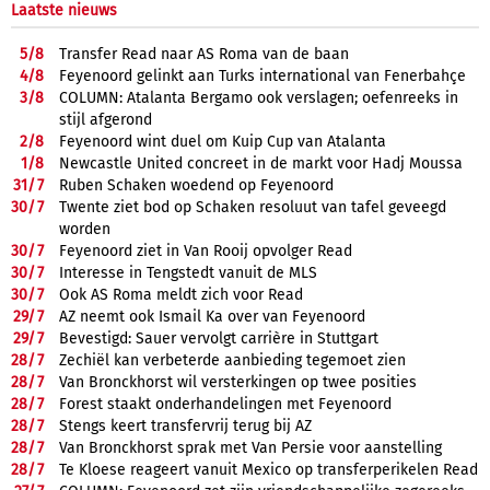
Laatste nieuws
5/
8
Transfer Read naar AS Roma van de baan
4/
8
Feyenoord gelinkt aan Turks international van Fenerbahçe
3/
8
COLUMN: Atalanta Bergamo ook verslagen; oefenreeks in
stijl afgerond
2/
8
Feyenoord wint duel om Kuip Cup van Atalanta
1/
8
Newcastle United concreet in de markt voor Hadj Moussa
31/
7
Ruben Schaken woedend op Feyenoord
30/
7
Twente ziet bod op Schaken resoluut van tafel geveegd
worden
30/
7
Feyenoord ziet in Van Rooij opvolger Read
30/
7
Interesse in Tengstedt vanuit de MLS
30/
7
Ook AS Roma meldt zich voor Read
29/
7
AZ neemt ook Ismail Ka over van Feyenoord
29/
7
Bevestigd: Sauer vervolgt carrière in Stuttgart
28/
7
Zechiël kan verbeterde aanbieding tegemoet zien
28/
7
Van Bronckhorst wil versterkingen op twee posities
28/
7
Forest staakt onderhandelingen met Feyenoord
28/
7
Stengs keert transfervrij terug bij AZ
28/
7
Van Bronckhorst sprak met Van Persie voor aanstelling
28/
7
Te Kloese reageert vanuit Mexico op transferperikelen Read