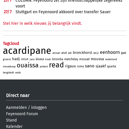
27/
7
COLUMN: Feyenoord zet zijn vriendschappelijke zegereeks
voort
27/
7
Stuttgart en Feyenoord akkoord over transfer Sauer
Stel hier in welk nieuws jij belangrijk vindt.
Tagcloud
acardipane
eenhoorn
bronckhorst
aivd
gaal
deijl
ahmadi
aldi
hadj
moussa
matchday
intuit
kloese
lotomba
mossad
givairo
jans
knvb
nederland
read
ouaissa
sano
rigaux
sjaakf
sparta
roma
nieuwkoop
protect
tengstedt
ueda
Direct naar
Aanmelden
/
inloggen
Feyenoord Forum
Stand
Kalender