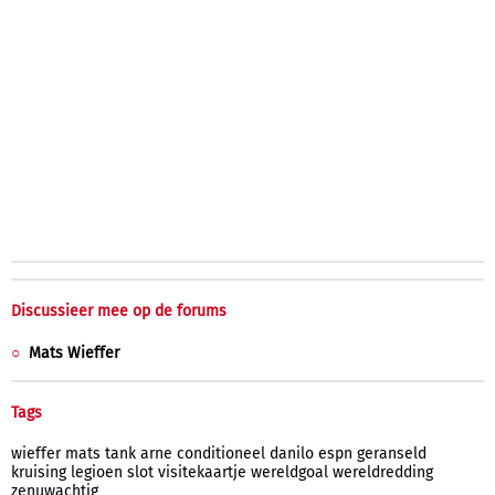
Discussieer mee op de forums
Mats Wieffer
Tags
wieffer
mats
tank
arne
conditioneel
danilo
espn
geranseld
kruising
legioen
slot
visitekaartje
wereldgoal
wereldredding
zenuwachtig