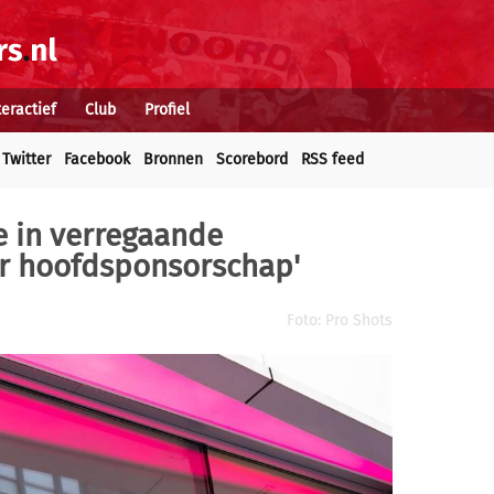
teractief
Club
Profiel
Twitter
Facebook
Bronnen
Scorebord
RSS feed
e in verregaande
r hoofdsponsorschap'
Foto: Pro Shots