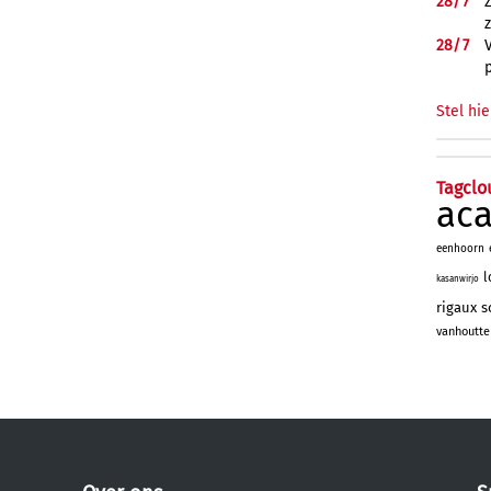
28/
7
28/
7
Stel hie
Tagclo
ac
eenhoorn
l
kasanwirjo
rigaux
s
vanhoutte