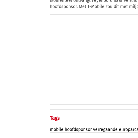
Momenteel ontvangt Feyenoord naar verluidt 
hoofdsponsor. Met T-Mobile zou dit met mil
Tags
mobile
hoofdsponsor
verregaande
europarc