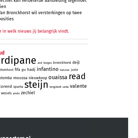
Zechiël kan verbeterde aanbieding tegemoet
zien
Van Bronckhorst wil versterkingen op twee
posities
r in welk nieuws jij belangrijk vindt.
ud
ardipane
deijl
bronckhorst
borges
aivd
infantino
hadj
fifa
elsenhout
gio
juste
ivanusec
read
ouaissa
moussa
otomba
nieuwkoop
steijn
valente
corend
sparta
tengstedt
ueda
zechiel
wessels
youtu