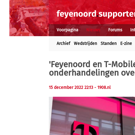
Voorpagina
Nieuws
Forums
In
Archief
Wedstrijden
Standen
E-zine
'Feyenoord en T-Mobil
onderhandelingen ove
15 december 2022 22:13 - 1908.nl