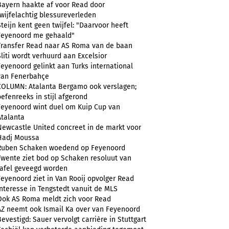
Bayern haakte af voor Read door
twijfelachtig blessureverleden
Steijn kent geen twijfel: "Daarvoor heeft
Feyenoord me gehaald"
Transfer Read naar AS Roma van de baan
Sliti wordt verhuurd aan Excelsior
Feyenoord gelinkt aan Turks international
van Fenerbahçe
COLUMN: Atalanta Bergamo ook verslagen;
oefenreeks in stijl afgerond
Feyenoord wint duel om Kuip Cup van
Atalanta
Newcastle United concreet in de markt voor
Hadj Moussa
Ruben Schaken woedend op Feyenoord
Twente ziet bod op Schaken resoluut van
tafel geveegd worden
Feyenoord ziet in Van Rooij opvolger Read
Interesse in Tengstedt vanuit de MLS
Ook AS Roma meldt zich voor Read
AZ neemt ook Ismail Ka over van Feyenoord
Bevestigd: Sauer vervolgt carrière in Stuttgart