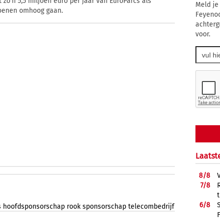
zo'n 5,5 miljoen euro per jaar van EuroParcs als
Meld je
joenen omhoog gaan.
Feyenoo
achterg
voor.
Laatst
8/
8
7/
8
6/
8
s
hoofdsponsorschap
rook
sponsorschap
telecombedrijf