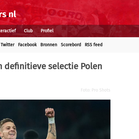
teractief
Club
Profiel
Twitter
Facebook
Bronnen
Scorebord
RSS feed
 definitieve selectie Polen
Foto: Pro Shots