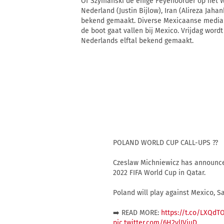
Of Szymański de enige Feyenoorder op het WK
Nederland (Justin Bijlow), Iran (Alireza Jah
bekend gemaakt. Diverse Mexicaanse media 
de boot gaat vallen bij Mexico. Vrijdag wordt
Nederlands elftal bekend gemaakt.
POLAND WORLD CUP CALL-UPS ??
Czeslaw Michniewicz has announced 
2022 FIFA World Cup in Qatar.
Poland will play against Mexico, S
➡️ READ MORE:
https://t.co/LXQdT
pic.twitter.com/6H2ylJVjuD