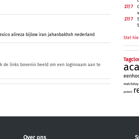
27/
7
27/
7
exico
alireza
bijlow
iran
jahanbakhsh
nederland
Stel hie
Tagclo
ac
ik de links bovenin beeld om een loginnaam aan te
eenho
matchday
r
protect
Over ons
S