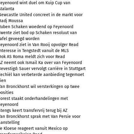
Feyenoord wint duel om Kuip Cup van
Atalanta
Newcastle United concreet in de markt voor
Hadj Moussa
Ruben Schaken woedend op Feyenoord
Twente ziet bod op Schaken resoluut van
tafel geveegd worden
Feyenoord ziet in Van Rooij opvolger Read
Interesse in Tengstedt vanuit de MLS
Ook AS Roma meldt zich voor Read
AZ neemt ook Ismail Ka over van Feyenoord
Bevestigd: Sauer vervolgt carrière in Stuttgart
Zechiël kan verbeterde aanbieding tegemoet
zien
Van Bronckhorst wil versterkingen op twee
posities
Forest staakt onderhandelingen met
Feyenoord
Stengs keert transfervrij terug bij AZ
Van Bronckhorst sprak met Van Persie voor
aanstelling
Te Kloese reageert vanuit Mexico op