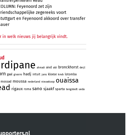
transferperikelen Read
COLUMN: Feyenoord zet zijn
vriendschappelijke zegereeks voort
Stuttgart en Feyenoord akkoord over transfer
Sauer
r in welk nieuws jij belangrijk vindt.
ud
ardipane
bronckhorst
aivd
deijl
ahmadi
aldi
orn
hadj
gaal
intuit
kloese
lotomba
givairo
jans
knvb
ouaissa
moussa
mossad
nederland
nieuwkoop
ead
sano
rigaux
sjaakf
sparta
roma
tengstedt
ueda
upporters.nl