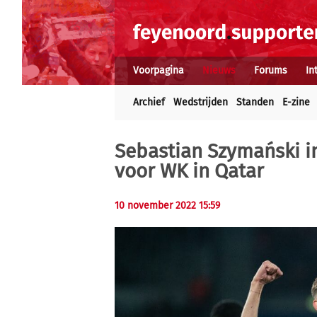
Voorpagina
Nieuws
Forums
In
Archief
Wedstrijden
Standen
E-zine
Sebastian Szymański in
voor WK in Qatar
10 november 2022 15:59