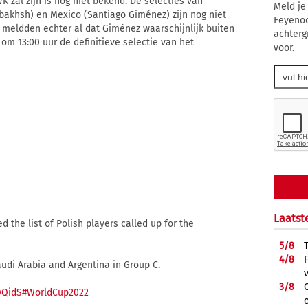
 zal zijn is nog niet bekend. De selecties van
Meld je
anbakhsh) en Mexico (Santiago Giménez) zijn nog niet
Feyenoo
meldden echter al dat Giménez waarschijnlijk buiten
achterg
 om 13:00 uur de definitieve selectie van het
voor.
Laatst
the list of Polish players called up for the
5/
8
4/
8
audi Arabia and Argentina in Group C.
3/
8
OQidS
#WorldCup2022