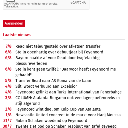
Laatste nieuws
7/
8
Read niet teleurgesteld over afketsen transfer
6/
8
Steijn openhartig over debuutjaar bij Feyenoord
6/
8
Bayern haakte af voor Read door twijfelachtig
blessureverleden
6/
8
Steijn kent geen twijfel: "Daarvoor heeft Feyenoord me
gehaald"
5/
8
Transfer Read naar AS Roma van de baan
4/
8
Sliti wordt verhuurd aan Excelsior
4/
8
Feyenoord gelinkt aan Turks international van Fenerbahçe
3/
8
COLUMN: Atalanta Bergamo ook verslagen; oefenreeks in
stijl afgerond
2/
8
Feyenoord wint duel om Kuip Cup van Atalanta
1/
8
Newcastle United concreet in de markt voor Hadj Moussa
31/
7
Ruben Schaken woedend op Feyenoord
30/
7
Twente ziet bod op Schaken resoluut van tafel geveegd