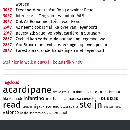
worden
30/
7
Feyenoord ziet in Van Rooij opvolger Read
30/
7
Interesse in Tengstedt vanuit de MLS
30/
7
Ook AS Roma meldt zich voor Read
29/
7
AZ neemt ook Ismail Ka over van Feyenoord
29/
7
Bevestigd: Sauer vervolgt carrière in Stuttgart
28/
7
Zechiël kan verbeterde aanbieding tegemoet zien
28/
7
Van Bronckhorst wil versterkingen op twee posities
28/
7
Forest staakt onderhandelingen met Feyenoord
Stel hier in welk nieuws jij belangrijk vindt.
Tagcloud
acardipane
deijl
bronckhorst
eenhoorn
elsenhout
borges
aivd
ouaissa
infantino
hadj
moussa
fifa
lotomba
nieuwkoop
gio
juste
steijn
read
rigaux
scorend
sparta
reputatie
sjaakf
tengstedt
ueda
valente
zechiel
vanhoutte
wessels
youtu