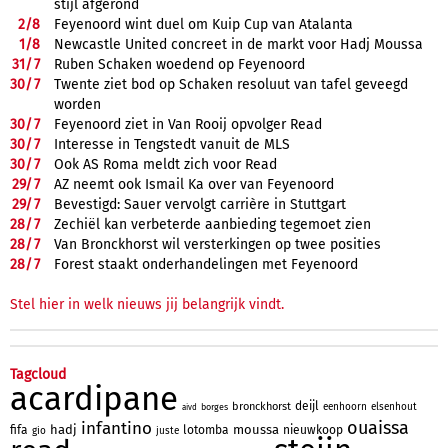
stijl afgerond
2/
8
Feyenoord wint duel om Kuip Cup van Atalanta
1/
8
Newcastle United concreet in de markt voor Hadj Moussa
31/
7
Ruben Schaken woedend op Feyenoord
30/
7
Twente ziet bod op Schaken resoluut van tafel geveegd
worden
30/
7
Feyenoord ziet in Van Rooij opvolger Read
30/
7
Interesse in Tengstedt vanuit de MLS
30/
7
Ook AS Roma meldt zich voor Read
29/
7
AZ neemt ook Ismail Ka over van Feyenoord
29/
7
Bevestigd: Sauer vervolgt carrière in Stuttgart
28/
7
Zechiël kan verbeterde aanbieding tegemoet zien
28/
7
Van Bronckhorst wil versterkingen op twee posities
28/
7
Forest staakt onderhandelingen met Feyenoord
Stel hier in welk nieuws jij belangrijk vindt.
Tagcloud
acardipane
deijl
bronckhorst
eenhoorn
elsenhout
borges
aivd
ouaissa
infantino
hadj
moussa
fifa
lotomba
nieuwkoop
gio
juste