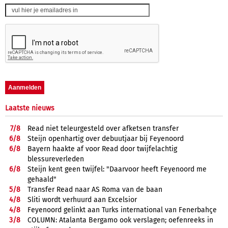
Laatste nieuws
7/
8
Read niet teleurgesteld over afketsen transfer
6/
8
Steijn openhartig over debuutjaar bij Feyenoord
6/
8
Bayern haakte af voor Read door twijfelachtig
blessureverleden
6/
8
Steijn kent geen twijfel: "Daarvoor heeft Feyenoord me
gehaald"
5/
8
Transfer Read naar AS Roma van de baan
4/
8
Sliti wordt verhuurd aan Excelsior
4/
8
Feyenoord gelinkt aan Turks international van Fenerbahçe
3/
8
COLUMN: Atalanta Bergamo ook verslagen; oefenreeks in