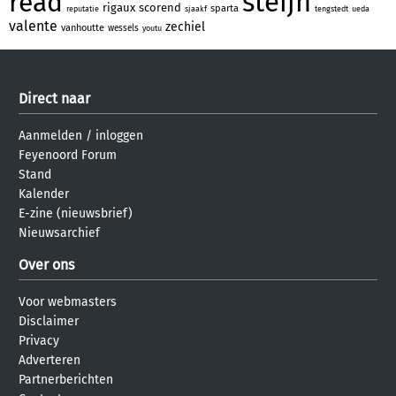
steijn
read
rigaux
scorend
sparta
reputatie
sjaakf
tengstedt
ueda
valente
zechiel
vanhoutte
wessels
youtu
Direct naar
Aanmelden
/
inloggen
Feyenoord Forum
Stand
Kalender
E-zine (nieuwsbrief)
Nieuwsarchief
Over ons
Voor webmasters
Disclaimer
Privacy
Adverteren
Partnerberichten