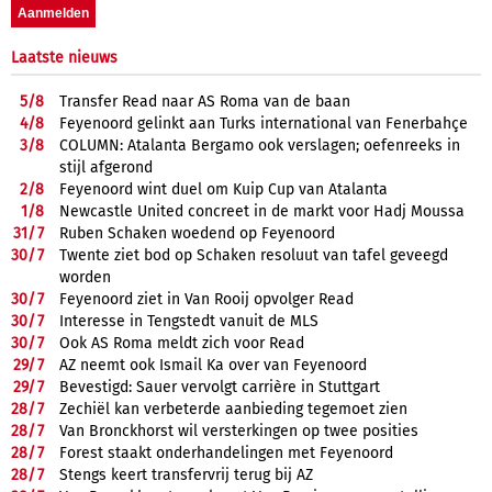
Laatste nieuws
5/
8
Transfer Read naar AS Roma van de baan
4/
8
Feyenoord gelinkt aan Turks international van Fenerbahçe
3/
8
COLUMN: Atalanta Bergamo ook verslagen; oefenreeks in
stijl afgerond
2/
8
Feyenoord wint duel om Kuip Cup van Atalanta
1/
8
Newcastle United concreet in de markt voor Hadj Moussa
31/
7
Ruben Schaken woedend op Feyenoord
30/
7
Twente ziet bod op Schaken resoluut van tafel geveegd
worden
30/
7
Feyenoord ziet in Van Rooij opvolger Read
30/
7
Interesse in Tengstedt vanuit de MLS
30/
7
Ook AS Roma meldt zich voor Read
29/
7
AZ neemt ook Ismail Ka over van Feyenoord
29/
7
Bevestigd: Sauer vervolgt carrière in Stuttgart
28/
7
Zechiël kan verbeterde aanbieding tegemoet zien
28/
7
Van Bronckhorst wil versterkingen op twee posities
28/
7
Forest staakt onderhandelingen met Feyenoord
28/
7
Stengs keert transfervrij terug bij AZ