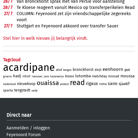
28/
7
Van Bronckhorst sprak met Van Persie voor aanstelling
28/
7
Te Kloese reageert vanuit Mexico op transferperikelen Read
27/
7
COLUMN: Feyenoord zet zijn vriendschappelijke zegereeks
voort
27/
7
Stuttgart en Feyenoord akkoord over transfer Sauer
Stel hier in welk nieuws jij belangrijk vindt.
Tagcloud
acardipane
eenhoorn
bronckhorst
deijl
aivd
gaal
borges
hadj
lotomba
moussa
matchday
intuit
kloese
mossad
givairo
ivanusec
jans
kasanwirjo
read
ouaissa
rigaux
sano
sjaakf
nieuwkoop
roma
nederland
protect
tengstedt
sparta
ueda
Direct naar
Aanmelden
/
inloggen
Feyenoord Forum