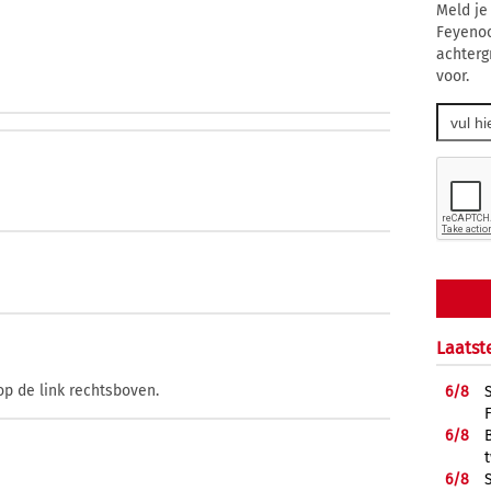
Meld je
Feyenoo
achterg
voor.
Laatst
op de link rechtsboven.
6/
8
6/
8
6/
8