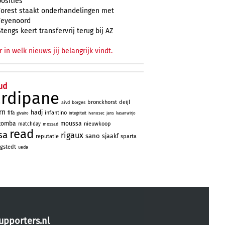
posities
Forest staakt onderhandelingen met
Feyenoord
Stengs keert transfervrij terug bij AZ
r in welk nieuws jij belangrijk vindt.
ud
ardipane
bronckhorst
deijl
aivd
borges
rn
hadj
infantino
fifa
givairo
integriteit
ivanusec
jans
kasanwirjo
tomba
moussa
nieuwkoop
matchday
mossad
read
sa
rigaux
sano
sjaakf
reputatie
sparta
gstedt
ueda
upporters.nl