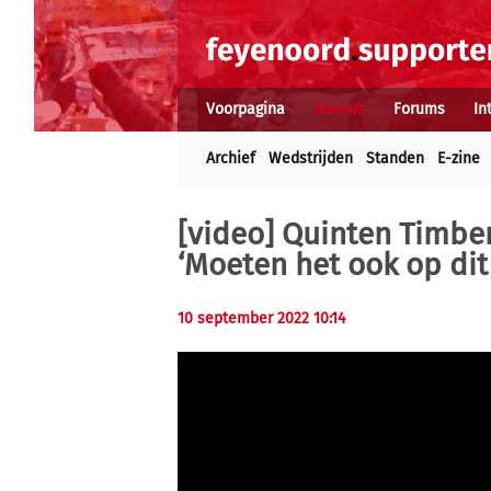
Voorpagina
Nieuws
Forums
In
Archief
Wedstrijden
Standen
E-zine
[video] Quinten Timbe
‘Moeten het ook op dit 
10 september 2022 10:14