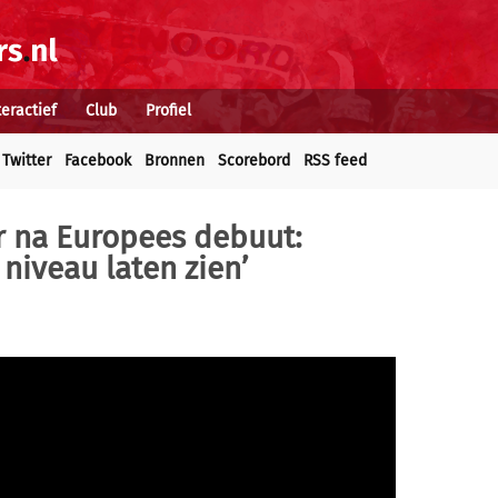
teractief
Club
Profiel
Twitter
Facebook
Bronnen
Scorebord
RSS feed
r na Europees debuut:
niveau laten zien’