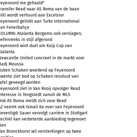
Feyenoord me gehaald"
Transfer Read naar AS Roma van de baan
Sliti wordt verhuurd aan Excelsior
Feyenoord gelinkt aan Turks international
van Fenerbahçe
COLUMN: Atalanta Bergamo ook verslagen;
oefenreeks in stijl afgerond
Feyenoord wint duel om Kuip Cup van
Atalanta
Newcastle United concreet in de markt voor
Hadj Moussa
Ruben Schaken woedend op Feyenoord
Twente ziet bod op Schaken resoluut van
tafel geveegd worden
Feyenoord ziet in Van Rooij opvolger Read
Interesse in Tengstedt vanuit de MLS
Ook AS Roma meldt zich voor Read
AZ neemt ook Ismail Ka over van Feyenoord
Bevestigd: Sauer vervolgt carrière in Stuttgart
Zechiël kan verbeterde aanbieding tegemoet
zien
Van Bronckhorst wil versterkingen op twee