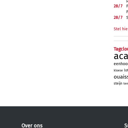
28/
7
28/
7
Stel hie
Tagclo
ac
eenhoo
lo
kloese
ouais
steijn
ten
Over ons
S