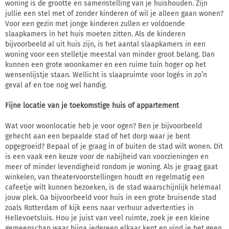
woning is de grootte en samenstelling van je huishouden. Zijn
jullie een stel met of zonder kinderen of wil je alleen gaan wonen?
Voor een gezin met jonge kinderen zullen er voldoende
slaapkamers in het huis moeten zitten. Als de kinderen
bijvoorbeeld al uit huis zijn, is het aantal slaapkamers in een
woning voor een stelletje meestal van minder groot belang. Dan
kunnen een grote woonkamer en een ruime tuin hoger op het
wensenlijstje staan. Wellicht is slaapruimte voor logés in zo’n
geval af en toe nog wel handig.
Fijne locatie van je toekomstige huis of appartement
Wat voor woonlocatie heb je voor ogen? Ben je bijvoorbeeld
gehecht aan een bepaalde stad of het dorp waar je bent
opgegroeid? Bepaal of je graag in of buiten de stad wilt wonen. Dit
is een vaak een keuze voor de nabijheid van voorzieningen en
meer of minder levendigheid rondom je woning. Als je graag gaat
winkelen, van theatervoorstellingen houdt en regelmatig een
cafeetje wilt kunnen bezoeken, is de stad waarschijnlijk helemaal
jouw plek. Ga bijvoorbeeld voor huis in een grote bruisende stad
zoals Rotterdam of kijk eens naar verhuur advertenties in
Hellevoetsluis. Hou je juist van veel ruimte, zoek je een kleine
gemeenschap waar bijna iedereen elkaar kent en vind je het geen