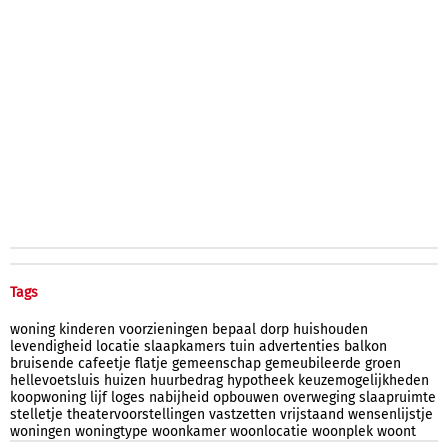
Tags
woning
kinderen
voorzieningen
bepaal
dorp
huishouden
levendigheid
locatie
slaapkamers
tuin
advertenties
balkon
bruisende
cafeetje
flatje
gemeenschap
gemeubileerde
groen
hellevoetsluis
huizen
huurbedrag
hypotheek
keuzemogelijkheden
koopwoning
lijf
loges
nabijheid
opbouwen
overweging
slaapruimte
stelletje
theatervoorstellingen
vastzetten
vrijstaand
wensenlijstje
woningen
woningtype
woonkamer
woonlocatie
woonplek
woont