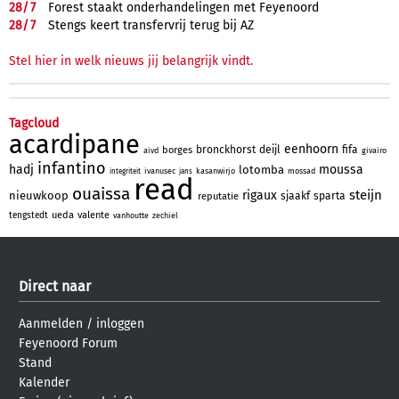
28/
7
Forest staakt onderhandelingen met Feyenoord
28/
7
Stengs keert transfervrij terug bij AZ
Stel hier in welk nieuws jij belangrijk vindt.
Tagcloud
acardipane
eenhoorn
bronckhorst
deijl
fifa
borges
aivd
givairo
infantino
hadj
moussa
lotomba
ivanusec
kasanwirjo
mossad
integriteit
jans
read
ouaissa
steijn
rigaux
nieuwkoop
sjaakf
sparta
reputatie
ueda
valente
tengstedt
vanhoutte
zechiel
Direct naar
Aanmelden
/
inloggen
Feyenoord Forum
Stand
Kalender