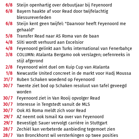
6/
8
Steijn openhartig over debuutjaar bij Feyenoord
6/
8
Bayern haakte af voor Read door twijfelachtig
blessureverleden
6/
8
Steijn kent geen twijfel: "Daarvoor heeft Feyenoord me
gehaald"
5/
8
Transfer Read naar AS Roma van de baan
4/
8
Sliti wordt verhuurd aan Excelsior
4/
8
Feyenoord gelinkt aan Turks international van Fenerbahçe
3/
8
COLUMN: Atalanta Bergamo ook verslagen; oefenreeks in
stijl afgerond
2/
8
Feyenoord wint duel om Kuip Cup van Atalanta
1/
8
Newcastle United concreet in de markt voor Hadj Moussa
31/
7
Ruben Schaken woedend op Feyenoord
30/
7
Twente ziet bod op Schaken resoluut van tafel geveegd
worden
30/
7
Feyenoord ziet in Van Rooij opvolger Read
30/
7
Interesse in Tengstedt vanuit de MLS
30/
7
Ook AS Roma meldt zich voor Read
29/
7
AZ neemt ook Ismail Ka over van Feyenoord
29/
7
Bevestigd: Sauer vervolgt carrière in Stuttgart
28/
7
Zechiël kan verbeterde aanbieding tegemoet zien
28/
7
Van Bronckhorst wil versterkingen op twee posities