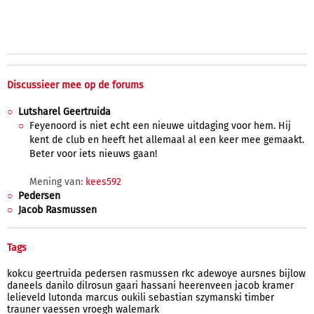
Discussieer mee op de forums
Lutsharel Geertruida
Feyenoord is niet echt een nieuwe uitdaging voor hem. Hij
kent de club en heeft het allemaal al een keer mee gemaakt.
Beter voor iets nieuws gaan!
Mening van:
kees592
Pedersen
Jacob Rasmussen
Tags
kokcu
geertruida
pedersen
rasmussen
rkc
adewoye
aursnes
bijlow
daneels
danilo
dilrosun
gaari
hassani
heerenveen
jacob
kramer
lelieveld
lutonda
marcus
oukili
sebastian
szymanski
timber
trauner
vaessen
vroegh
walemark