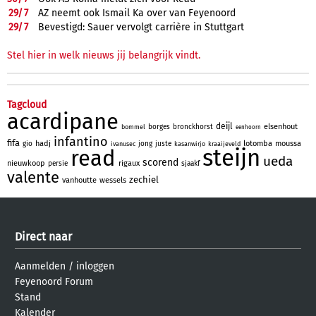
29/
7
AZ neemt ook Ismail Ka over van Feyenoord
29/
7
Bevestigd: Sauer vervolgt carrière in Stuttgart
Stel hier in welk nieuws jij belangrijk vindt.
Tagcloud
acardipane
deijl
elsenhout
borges
bronckhorst
bommel
eenhoorn
infantino
fifa
hadj
lotomba
moussa
gio
jong
juste
ivanusec
kasanwirjo
kraaijeveld
steijn
read
ueda
scorend
nieuwkoop
rigaux
persie
sjaakf
valente
zechiel
vanhoutte
wessels
Direct naar
Aanmelden
/
inloggen
Feyenoord Forum
Stand
Kalender