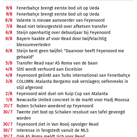
9/
8
Fenerbahçe brengt eerste bod uit op Ueda
9/
8
Fenerbahçe brengt eerste bod uit op Ueda
8/
8
Valente is nieuwe aanvoerder van Feyenoord
7/
8
Read niet teleurgesteld over afketsen transfer
6/
8
Steijn openhartig over debuutjaar bij Feyenoord
6/
8
Bayern haakte af voor Read door twijfelachtig
blessureverleden
6/
8
Steijn kent geen twijfel: "Daarvoor heeft Feyenoord me
gehaald"
5/
8
Transfer Read naar AS Roma van de baan
4/
8
Sliti wordt verhuurd aan Excelsior
4/
8
Feyenoord gelinkt aan Turks international van Fenerbahçe
3/
8
COLUMN: Atalanta Bergamo ook verslagen; oefenreeks in
stijl afgerond
2/
8
Feyenoord wint duel om Kuip Cup van Atalanta
1/
8
Newcastle United concreet in de markt voor Hadj Moussa
31/
7
Ruben Schaken woedend op Feyenoord
30/
7
Twente ziet bod op Schaken resoluut van tafel geveegd
worden
30/
7
Feyenoord ziet in Van Rooij opvolger Read
30/
7
Interesse in Tengstedt vanuit de MLS
30/
7
Ook AS Roma meldt zich voor Read