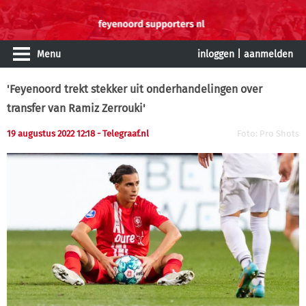
Menu
inloggen
|
aanmelden
'Feyenoord trekt stekker uit onderhandelingen over
transfer van Ramiz Zerrouki'
19 augustus 2022 12:18
- Telegraaf.nl
Foto: Pro Shots