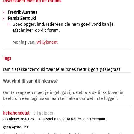
Discussieer mee op de forums
Fredrik Aursnes
Ramiz Zerrouki
Goed opgeruimd. Iedereen die hem goed vond kan je
afschrijven op dit forum.
Mening van:
Willykment
Tags
ramiz
stekker
zerrouki
twente
aursnes
fredrik
gortig
telegraaf
Wat vind jij van dit nieuws?
Om te reageren moet je ingelogd zijn. Gebruik de links bovenin
beeld om een loginnaam aan te maken danwel in te loggen.
hehahondelul
3 j
geleden
215 nieuwsreacties
Voorspel nu Sparta Rotterdam-Feyenoord
geen opstelling