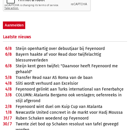
Laatste nieuws
6/
8
Steijn openhartig over debuutjaar bij Feyenoord
6/
8
Bayern haakte af voor Read door twijfelachtig
blessureverleden
6/
8
Steijn kent geen twijfel: "Daarvoor heeft Feyenoord me
gehaald"
5/
8
Transfer Read naar AS Roma van de baan
4/
8
Sliti wordt verhuurd aan Excelsior
4/
8
Feyenoord gelinkt aan Turks international van Fenerbahçe
3/
8
COLUMN: Atalanta Bergamo ook verslagen; oefenreeks in
stijl afgerond
2/
8
Feyenoord wint duel om Kuip Cup van Atalanta
1/
8
Newcastle United concreet in de markt voor Hadj Moussa
31/
7
Ruben Schaken woedend op Feyenoord
30/
7
Twente ziet bod op Schaken resoluut van tafel geveegd
worden