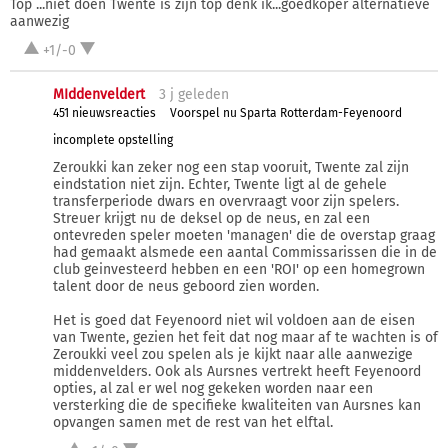
Top ...niet doen Twente is zijn top denk ik...goedkoper alternatieve
aanwezig
+1/-0
MIddenveldert
3 j
geleden
451 nieuwsreacties
Voorspel nu Sparta Rotterdam-Feyenoord
incomplete opstelling
Zeroukki kan zeker nog een stap vooruit, Twente zal zijn
eindstation niet zijn. Echter, Twente ligt al de gehele
transferperiode dwars en overvraagt voor zijn spelers.
Streuer krijgt nu de deksel op de neus, en zal een
ontevreden speler moeten 'managen' die de overstap graag
had gemaakt alsmede een aantal Commissarissen die in de
club geinvesteerd hebben en een 'ROI' op een homegrown
talent door de neus geboord zien worden.
Het is goed dat Feyenoord niet wil voldoen aan de eisen
van Twente, gezien het feit dat nog maar af te wachten is of
Zeroukki veel zou spelen als je kijkt naar alle aanwezige
middenvelders. Ook als Aursnes vertrekt heeft Feyenoord
opties, al zal er wel nog gekeken worden naar een
versterking die de specifieke kwaliteiten van Aursnes kan
opvangen samen met de rest van het elftal.