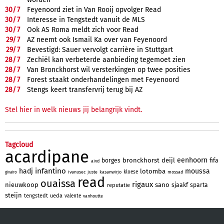
30/
7
Feyenoord ziet in Van Rooij opvolger Read
30/
7
Interesse in Tengstedt vanuit de MLS
30/
7
Ook AS Roma meldt zich voor Read
29/
7
AZ neemt ook Ismail Ka over van Feyenoord
29/
7
Bevestigd: Sauer vervolgt carrière in Stuttgart
28/
7
Zechiël kan verbeterde aanbieding tegemoet zien
28/
7
Van Bronckhorst wil versterkingen op twee posities
28/
7
Forest staakt onderhandelingen met Feyenoord
28/
7
Stengs keert transfervrij terug bij AZ
Stel hier in welk nieuws jij belangrijk vindt.
Tagcloud
acardipane
eenhoorn
bronckhorst
deijl
borges
fifa
aivd
infantino
hadj
moussa
lotomba
kloese
ivanusec
juste
kasanwirjo
mossad
givairo
read
ouaissa
rigaux
nieuwkoop
sano
sjaakf
sparta
reputatie
steijn
tengstedt
ueda
valente
vanhoutte