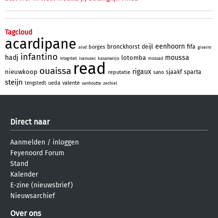
Tagcloud
acardipane
eenhoorn
bronckhorst
deijl
fifa
borges
aivd
givairo
infantino
hadj
moussa
lotomba
ivanusec
kasanwirjo
mossad
integriteit
read
ouaissa
rigaux
nieuwkoop
sjaakf
sparta
reputatie
sano
steijn
ueda
valente
tengstedt
vanhoutte
zechiel
Direct naar
Aanmelden
/
inloggen
Feyenoord Forum
Stand
Kalender
E-zine (nieuwsbrief)
Nieuwsarchief
Over ons