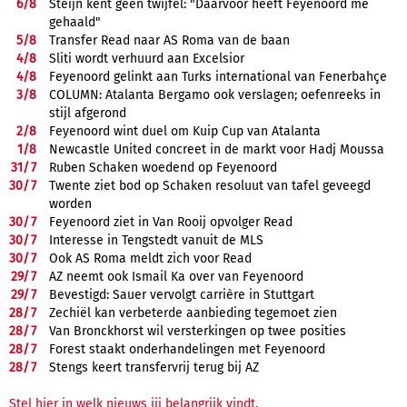
6/
8
Steijn kent geen twijfel: "Daarvoor heeft Feyenoord me
gehaald"
5/
8
Transfer Read naar AS Roma van de baan
4/
8
Sliti wordt verhuurd aan Excelsior
4/
8
Feyenoord gelinkt aan Turks international van Fenerbahçe
3/
8
COLUMN: Atalanta Bergamo ook verslagen; oefenreeks in
stijl afgerond
2/
8
Feyenoord wint duel om Kuip Cup van Atalanta
1/
8
Newcastle United concreet in de markt voor Hadj Moussa
31/
7
Ruben Schaken woedend op Feyenoord
30/
7
Twente ziet bod op Schaken resoluut van tafel geveegd
worden
30/
7
Feyenoord ziet in Van Rooij opvolger Read
30/
7
Interesse in Tengstedt vanuit de MLS
30/
7
Ook AS Roma meldt zich voor Read
29/
7
AZ neemt ook Ismail Ka over van Feyenoord
29/
7
Bevestigd: Sauer vervolgt carrière in Stuttgart
28/
7
Zechiël kan verbeterde aanbieding tegemoet zien
28/
7
Van Bronckhorst wil versterkingen op twee posities
28/
7
Forest staakt onderhandelingen met Feyenoord
28/
7
Stengs keert transfervrij terug bij AZ
Stel hier in welk nieuws jij belangrijk vindt.