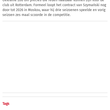
Oekraïne zou om precies die reden haalbaar kunnen zijn voor de
club uit Rotterdam. Formeel loopt het contract van Szymański nog
door tot 2026 in Moskou, waar hij drie seizoenen speelde en vorig
seizoen zes maal scoorde in de competitie.
Tags