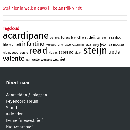
Stel hier in welk nieuws jij belangrijk vindt.
Tagcloud
acardipane
deijl
elsenhout
borges
bronckhorst
bommel
eenhoorn
infantino
fifa
hadj
lotomba
moussa
gio
jong
juste
ivanusec
kasanwirjo
kraaijeveld
steijn
read
ueda
scorend
nieuwkoop
rigaux
persie
sjaakf
valente
zechiel
vanhoutte
wessels
Direct naar
Aanmelden
/
inloggen
Feyenoord Forum
Stand
Kalender
E-zine (nieuwsbrief)
Nieuwsarchief