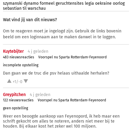
szymanski
dynamo
formeel
geruchtensites
legia
oekraine
oorlog
sebastian
til
warschau
Wat vind jij van dit nieuws?
Om te reageren moet je ingelogd zijn. Gebruik de links bovenin
beeld om een loginnaam aan te maken danwel in te loggen.
Kuytebijter
4 j
geleden
483 nieuwsreacties
Voorspel nu Sparta Rotterdam-Feyenoord
incomplete opstelling
Dan gaan we de truc die psv helaas uithaalde herhalen?
+1/-0
Greypitchen
4 j
geleden
122 nieuwsreacties
Voorspel nu Sparta Rotterdam-Feyenoord
geen opstelling
Weer een beoogde aankoop van Feyenopord, ik heb maar een
schrift gekocht om alles te noteren, anders niet meer bij te
houden. Bij elkaar kost het zeker wel 100 miljoen.