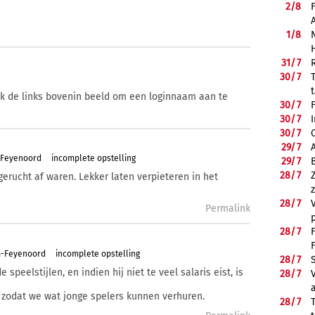
2/
8
1/
8
31/
7
30/
7
ik de links bovenin beeld om een loginnaam aan te
30/
7
30/
7
30/
7
29/
7
-Feyenoord
incomplete opstelling
29/
7
28/
7
 gerucht af waren. Lekker laten verpieteren in het
28/
7
Permalink
28/
7
m-Feyenoord
incomplete opstelling
28/
7
 speelstijlen, en indien hij niet te veel salaris eist, is
28/
7
 zodat we wat jonge spelers kunnen verhuren.
28/
7