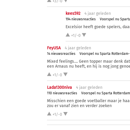
+3/-0
kees592
4 j
aar
geleden
194 nieuwsreacties
Voorspel nu Spart
Excelsior heeft goede spelers, da
+1/-0
FeyUSA
4 j
aar
geleden
14 nieuwsreacties
Voorspel nu Sparta Rotterdam
Mixed feelings…. Geen topper maar denk dat
een Arnaus nu heeft, en hij is nog jong gen
+1/-0
Lada1300niva
4 j
aar
geleden
110 nieuwsreacties
Voorspel nu Sparta Rotterda
Misschien een goede voetballer maar je haal
zou er vanaf zien en verder zoeken
+1/-0