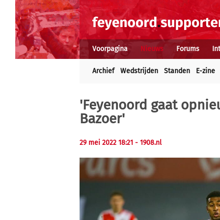
Voorpagina
Nieuws
Forums
In
Archief
Wedstrijden
Standen
E-zine
'Feyenoord gaat opnie
Bazoer'
29 mei 2022 18:21 - 1908.nl