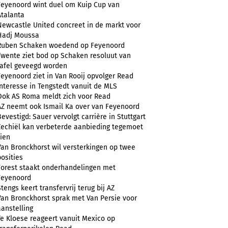
Feyenoord wint duel om Kuip Cup van
Atalanta
Newcastle United concreet in de markt voor
Hadj Moussa
Ruben Schaken woedend op Feyenoord
Twente ziet bod op Schaken resoluut van
tafel geveegd worden
Feyenoord ziet in Van Rooij opvolger Read
Interesse in Tengstedt vanuit de MLS
Ook AS Roma meldt zich voor Read
AZ neemt ook Ismail Ka over van Feyenoord
Bevestigd: Sauer vervolgt carrière in Stuttgart
Zechiël kan verbeterde aanbieding tegemoet
zien
Van Bronckhorst wil versterkingen op twee
posities
Forest staakt onderhandelingen met
Feyenoord
Stengs keert transfervrij terug bij AZ
Van Bronckhorst sprak met Van Persie voor
aanstelling
Te Kloese reageert vanuit Mexico op