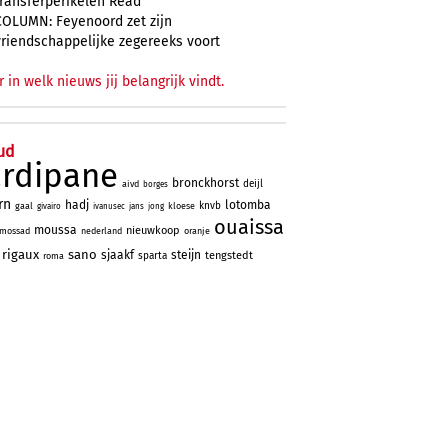
transferperikelen Read
COLUMN: Feyenoord zet zijn
vriendschappelijke zegereeks voort
r in welk nieuws jij belangrijk vindt.
ud
ardipane
bronckhorst
deijl
aivd
borges
rn
hadj
lotomba
knvb
gaal
kloese
givairo
ivanusec
jans
jong
ouaissa
moussa
nieuwkoop
mossad
nederland
oranje
rigaux
sano
sjaakf
steijn
tengstedt
sparta
roma