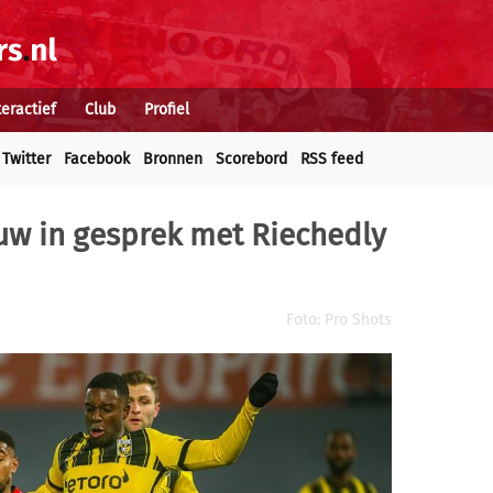
teractief
Club
Profiel
Twitter
Facebook
Bronnen
Scorebord
RSS feed
uw in gesprek met Riechedly
Foto: Pro Shots