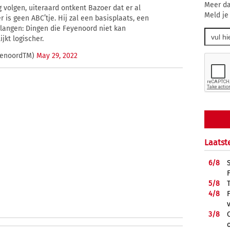
Meer da
olgen, uiteraard ontkent Bazoer dat er al
Meld je
r is geen ABC’tje. Hij zal een basisplaats, een
rlangen: Dingen die Feyenoord niet kan
jkt logischer.
yenoordTM)
May 29, 2022
Laatst
6/
8
5/
8
4/
8
3/
8