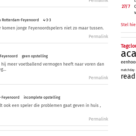
Permalink
27/
7
a Rotterdam-Feyenoord
4-3-3
Stel hie
ar komen jonge Feyenoordspelers niet zo maar tussen.
Permalink
Tagclo
ac
-Feyenoord
geen opstelling
eenhoo
 hij meer voetballend vermogen heeft naar voren dan
oeg…
matchday
read
Permalink
m-Feyenoord
incomplete opstelling
t ook een speler die problemen gaat geven in huis ,
Permalink