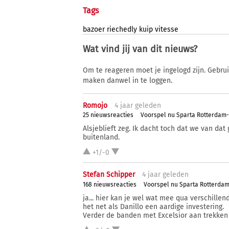
Tags
bazoer
riechedly
kuip
vitesse
Wat vind jij van dit nieuws?
Om te reageren moet je ingelogd zijn. Gebru
maken danwel in te loggen.
Romojo
4 j
aar
geleden
25 nieuwsreacties
Voorspel nu Sparta Rotterdam
Alsjeblieft zeg. Ik dacht toch dat we van dat
buitenland.
+1/-0
Stefan Schipper
4 j
aar
geleden
168 nieuwsreacties
Voorspel nu Sparta Rotterda
ja... hier kan je wel wat mee qua verschillende
het net als Danillo een aardige investering.
Verder de banden met Excelsior aan trekken