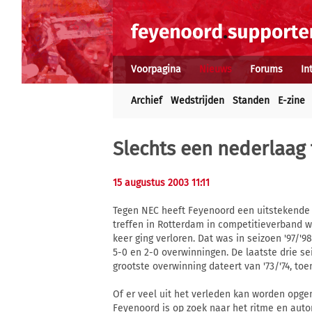
Voorpagina
Nieuws
Forums
In
Archief
Wedstrijden
Standen
E-zine
Slechts een nederlaag 
15 augustus 2003 11:11
Tegen NEC heeft Feyenoord een uitstekende 
treffen in Rotterdam in competitieverband wo
keer ging verloren. Dat was in seizoen '97/'98
5-0 en 2-0 overwinningen. De laatste drie s
grootste overwinning dateert van '73/'74, toe
Of er veel uit het verleden kan worden opgem
Feyenoord is op zoek naar het ritme en auto