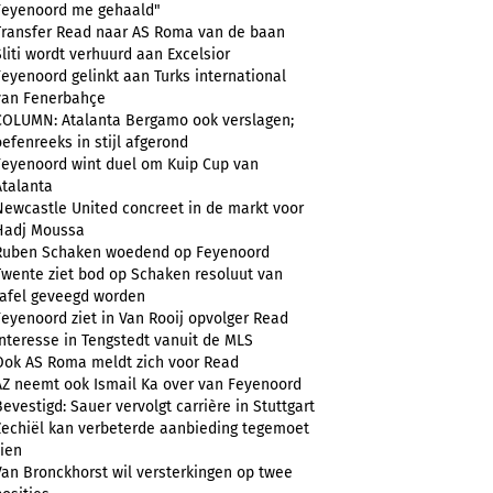
Feyenoord me gehaald"
Transfer Read naar AS Roma van de baan
Sliti wordt verhuurd aan Excelsior
Feyenoord gelinkt aan Turks international
van Fenerbahçe
COLUMN: Atalanta Bergamo ook verslagen;
oefenreeks in stijl afgerond
Feyenoord wint duel om Kuip Cup van
Atalanta
Newcastle United concreet in de markt voor
Hadj Moussa
Ruben Schaken woedend op Feyenoord
Twente ziet bod op Schaken resoluut van
tafel geveegd worden
Feyenoord ziet in Van Rooij opvolger Read
Interesse in Tengstedt vanuit de MLS
Ook AS Roma meldt zich voor Read
AZ neemt ook Ismail Ka over van Feyenoord
Bevestigd: Sauer vervolgt carrière in Stuttgart
Zechiël kan verbeterde aanbieding tegemoet
zien
Van Bronckhorst wil versterkingen op twee