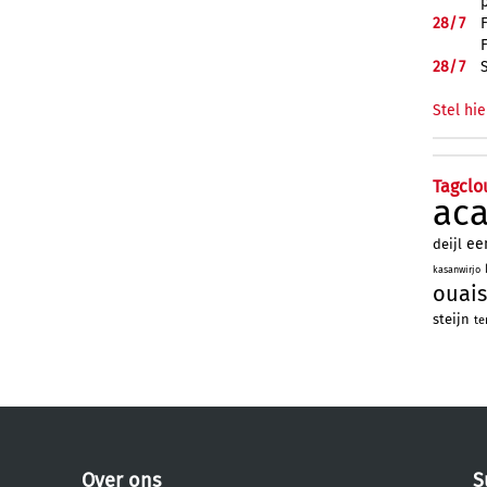
28/
7
28/
7
Stel hie
Tagclo
ac
ee
deijl
kasanwirjo
ouais
steijn
te
Over ons
S