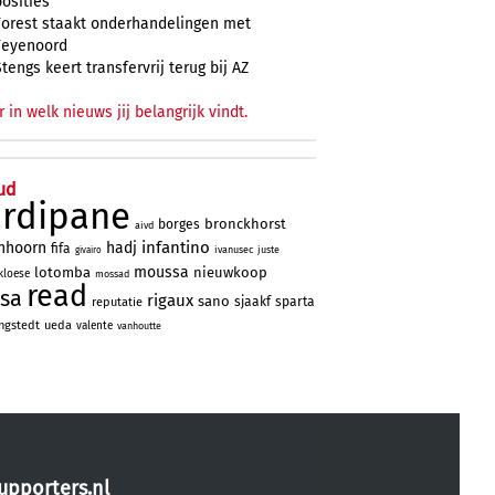
posities
Forest staakt onderhandelingen met
Feyenoord
Stengs keert transfervrij terug bij AZ
r in welk nieuws jij belangrijk vindt.
ud
ardipane
bronckhorst
borges
aivd
infantino
nhoorn
hadj
fifa
ivanusec
juste
givairo
moussa
lotomba
nieuwkoop
kloese
mossad
read
sa
rigaux
sano
sjaakf
sparta
reputatie
ngstedt
ueda
valente
vanhoutte
upporters.nl