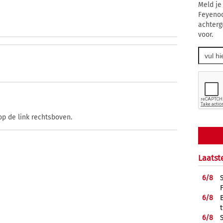
Meld je
Feyenoo
achterg
voor.
op de link rechtsboven.
Laatst
6/
8
6/
8
6/
8