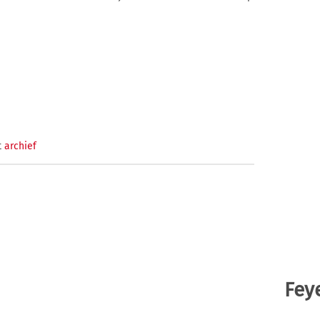
t
archief
Fey