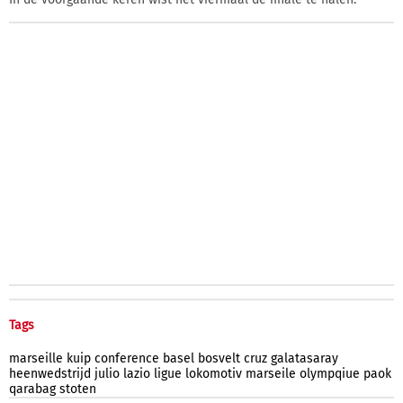
Tags
marseille
kuip
conference
basel
bosvelt
cruz
galatasaray
heenwedstrijd
julio
lazio
ligue
lokomotiv
marseile
olympqiue
paok
qarabag
stoten