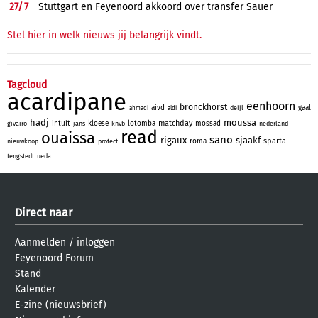
27/
7
Stuttgart en Feyenoord akkoord over transfer Sauer
Stel hier in welk nieuws jij belangrijk vindt.
Tagcloud
acardipane
eenhoorn
bronckhorst
aivd
gaal
deijl
ahmadi
aldi
hadj
moussa
matchday
intuit
kloese
lotomba
mossad
givairo
jans
knvb
nederland
read
ouaissa
sano
rigaux
sjaakf
sparta
roma
nieuwkoop
protect
tengstedt
ueda
Direct naar
Aanmelden
/
inloggen
Feyenoord Forum
Stand
Kalender
E-zine (nieuwsbrief)