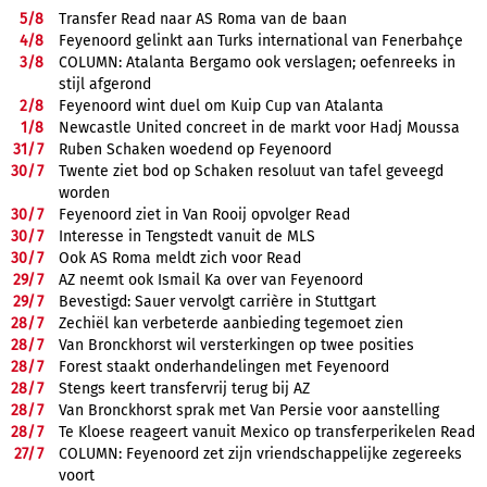
5/
8
Transfer Read naar AS Roma van de baan
4/
8
Feyenoord gelinkt aan Turks international van Fenerbahçe
3/
8
COLUMN: Atalanta Bergamo ook verslagen; oefenreeks in
stijl afgerond
2/
8
Feyenoord wint duel om Kuip Cup van Atalanta
1/
8
Newcastle United concreet in de markt voor Hadj Moussa
31/
7
Ruben Schaken woedend op Feyenoord
30/
7
Twente ziet bod op Schaken resoluut van tafel geveegd
worden
30/
7
Feyenoord ziet in Van Rooij opvolger Read
30/
7
Interesse in Tengstedt vanuit de MLS
30/
7
Ook AS Roma meldt zich voor Read
29/
7
AZ neemt ook Ismail Ka over van Feyenoord
29/
7
Bevestigd: Sauer vervolgt carrière in Stuttgart
28/
7
Zechiël kan verbeterde aanbieding tegemoet zien
28/
7
Van Bronckhorst wil versterkingen op twee posities
28/
7
Forest staakt onderhandelingen met Feyenoord
28/
7
Stengs keert transfervrij terug bij AZ
28/
7
Van Bronckhorst sprak met Van Persie voor aanstelling
28/
7
Te Kloese reageert vanuit Mexico op transferperikelen Read
27/
7
COLUMN: Feyenoord zet zijn vriendschappelijke zegereeks
voort