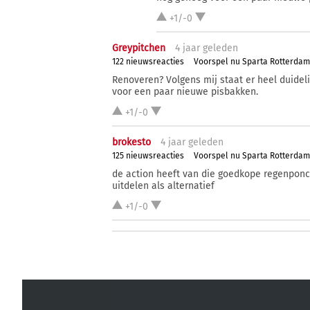
+1/-0
Greypitchen
4 j
aar
geleden
122 nieuwsreacties
Voorspel nu Sparta Rotterda
Renoveren? Volgens mij staat er heel duideli
voor een paar nieuwe pisbakken.
+1/-0
brokesto
4 j
aar
geleden
125 nieuwsreacties
Voorspel nu Sparta Rotterda
de action heeft van die goedkope regenponc
uitdelen als alternatief
+1/-0