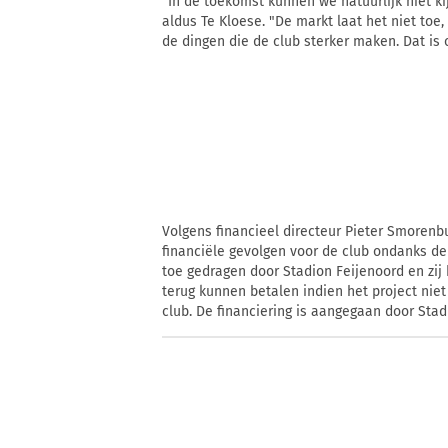
"In de toekomst kunnen we natuurlijk niet ki
aldus Te Kloese. "De markt laat het niet toe,
de dingen die de club sterker maken. Dat is 
Volgens financieel directeur Pieter Smorenbu
financiële gevolgen voor de club ondanks de 
toe gedragen door Stadion Feijenoord en zi
terug kunnen betalen indien het project niet 
club. De financiering is aangegaan door Stad