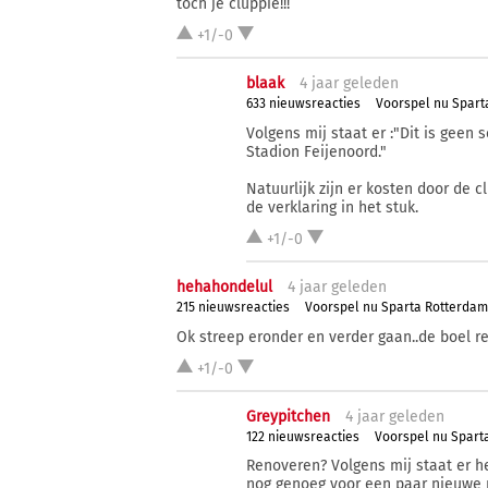
toch je cluppie!!!
+1/-0
blaak
4 j
aar
geleden
633 nieuwsreacties
Voorspel nu Spar
Volgens mij staat er :"Dit is geen
Stadion Feijenoord."
Natuurlijk zijn er kosten door de c
de verklaring in het stuk.
+1/-0
hehahondelul
4 j
aar
geleden
215 nieuwsreacties
Voorspel nu Sparta Rotterda
Ok streep eronder en verder gaan..de boel r
+1/-0
Greypitchen
4 j
aar
geleden
122 nieuwsreacties
Voorspel nu Spart
Renoveren? Volgens mij staat er he
nog genoeg voor een paar nieuwe 