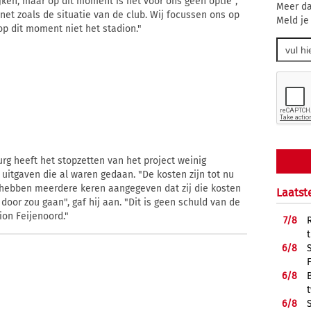
jken, maar op dit moment is het voor ons geen optie",
Meer da
 net zoals de situatie van de club. Wij focussen ons op
Meld je
op dit moment niet het stadion."
rg heeft het stopzetten van het project weinig
uitgaven die al waren gedaan. "De kosten zijn tot nu
j hebben meerdere keren aangegeven dat zij die kosten
Laatst
door zou gaan", gaf hij aan. "Dit is geen schuld van de
ion Feijenoord."
7/
8
6/
8
6/
8
6/
8