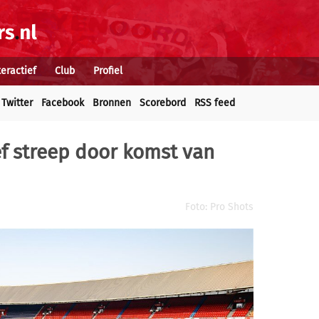
teractief
Club
Profiel
Twitter
Facebook
Bronnen
Scorebord
RSS feed
ef streep door komst van
Foto: Pro Shots