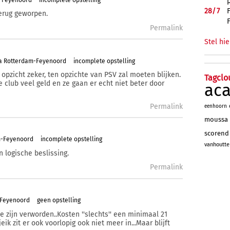
28/
7
terug geworpen.
Permalink
Stel hie
ta Rotterdam-Feyenoord
incomplete opstelling
 opzicht zeker, ten opzichte van PSV zal moeten blijken.
Tagclo
 club veel geld en ze gaan er echt niet beter door
ac
Permalink
eenhoorn
moussa
scorend
m-Feyenoord
incomplete opstelling
vanhoutte
 logische beslissing.
Permalink
-Feyenoord
geen opstelling
 te zijn verworden..Kosten ''slechts'' een minimaal 21
jeik zit er ook voorlopig ook niet meer in...Maar blijft