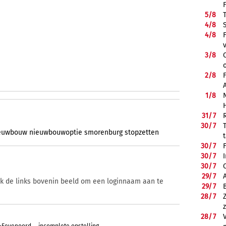
5/
8
4/
8
4/
8
3/
8
2/
8
1/
8
31/
7
30/
7
euwbouw
nieuwbouwoptie
smorenburg
stopzetten
30/
7
30/
7
30/
7
29/
7
ik de links bovenin beeld om een loginnaam aan te
29/
7
28/
7
28/
7
m-Feyenoord
incomplete opstelling