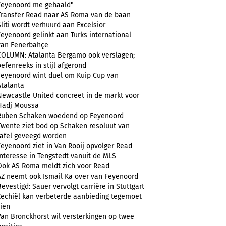
Feyenoord me gehaald"
Transfer Read naar AS Roma van de baan
Sliti wordt verhuurd aan Excelsior
Feyenoord gelinkt aan Turks international
van Fenerbahçe
COLUMN: Atalanta Bergamo ook verslagen;
oefenreeks in stijl afgerond
Feyenoord wint duel om Kuip Cup van
Atalanta
Newcastle United concreet in de markt voor
Hadj Moussa
Ruben Schaken woedend op Feyenoord
Twente ziet bod op Schaken resoluut van
tafel geveegd worden
Feyenoord ziet in Van Rooij opvolger Read
Interesse in Tengstedt vanuit de MLS
Ook AS Roma meldt zich voor Read
AZ neemt ook Ismail Ka over van Feyenoord
Bevestigd: Sauer vervolgt carrière in Stuttgart
Zechiël kan verbeterde aanbieding tegemoet
zien
Van Bronckhorst wil versterkingen op twee