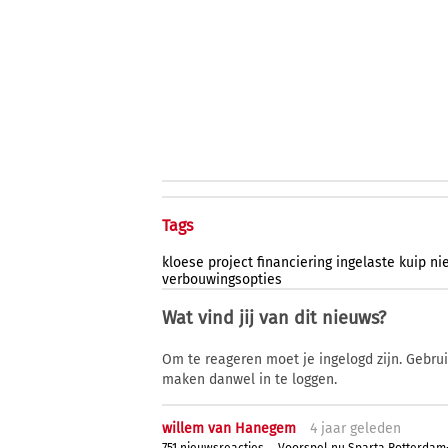
Tags
kloese
project
financiering
ingelaste
kuip
ni
verbouwingsopties
Wat vind jij van dit nieuws?
Om te reageren moet je ingelogd zijn. Gebru
maken danwel in te loggen.
willem van Hanegem
4 j
aar
geleden
751 nieuwsreacties
Voorspel nu Sparta Rotterda