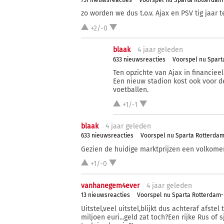
zo worden we dus t.o.v. Ajax en PSV tig jaar 
+2/-0
blaak
4 j
aar
geleden
633 nieuwsreacties
Voorspel nu Spar
Ten opzichte van Ajax in financieel
Een nieuw stadion kost ook voor de
voetballen.
+1/-1
blaak
4 j
aar
geleden
633 nieuwsreacties
Voorspel nu Sparta Rotterda
Gezien de huidige marktprijzen een volkomen
+1/-0
vanhanegem4ever
4 j
aar
geleden
13 nieuwsreacties
Voorspel nu Sparta Rotterdam
Uitstel,veel uitstel,blijkt dus achteraf afstel
miljoen euri...geld zat toch?Een rijke Rus of s