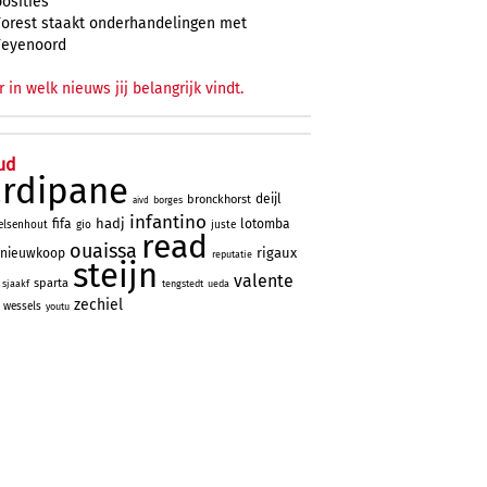
posities
Forest staakt onderhandelingen met
Feyenoord
r in welk nieuws jij belangrijk vindt.
ud
ardipane
deijl
bronckhorst
borges
aivd
infantino
hadj
fifa
lotomba
elsenhout
gio
juste
read
ouaissa
rigaux
nieuwkoop
reputatie
steijn
valente
sparta
sjaakf
tengstedt
ueda
zechiel
wessels
youtu