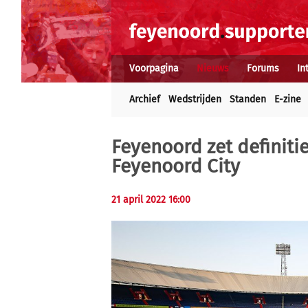
Voorpagina
Nieuws
Forums
In
Archief
Wedstrijden
Standen
E-zine
Feyenoord zet definiti
Feyenoord City
21 april 2022 16:00