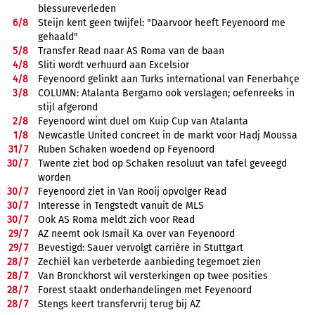
blessureverleden
6/
8
Steijn kent geen twijfel: "Daarvoor heeft Feyenoord me
gehaald"
5/
8
Transfer Read naar AS Roma van de baan
4/
8
Sliti wordt verhuurd aan Excelsior
4/
8
Feyenoord gelinkt aan Turks international van Fenerbahçe
3/
8
COLUMN: Atalanta Bergamo ook verslagen; oefenreeks in
stijl afgerond
2/
8
Feyenoord wint duel om Kuip Cup van Atalanta
1/
8
Newcastle United concreet in de markt voor Hadj Moussa
31/
7
Ruben Schaken woedend op Feyenoord
30/
7
Twente ziet bod op Schaken resoluut van tafel geveegd
worden
30/
7
Feyenoord ziet in Van Rooij opvolger Read
30/
7
Interesse in Tengstedt vanuit de MLS
30/
7
Ook AS Roma meldt zich voor Read
29/
7
AZ neemt ook Ismail Ka over van Feyenoord
29/
7
Bevestigd: Sauer vervolgt carrière in Stuttgart
28/
7
Zechiël kan verbeterde aanbieding tegemoet zien
28/
7
Van Bronckhorst wil versterkingen op twee posities
28/
7
Forest staakt onderhandelingen met Feyenoord
28/
7
Stengs keert transfervrij terug bij AZ