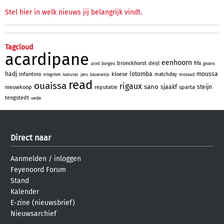
Stel hier in welk nieuws jij belangrijk vindt.
Tagcloud
acardipane
eenhoorn
bronckhorst
deijl
fifa
aivd
borges
givairo
hadj
lotomba
moussa
infantino
kloese
matchday
mossad
integriteit
ivanusec
jans
kasanwirjo
read
ouaissa
rigaux
sano
sjaakf
steijn
nieuwkoop
reputatie
sparta
tengstedt
ueda
Direct naar
Aanmelden
/
inloggen
Feyenoord Forum
Stand
Kalender
E-zine (nieuwsbrief)
Nieuwsarchief