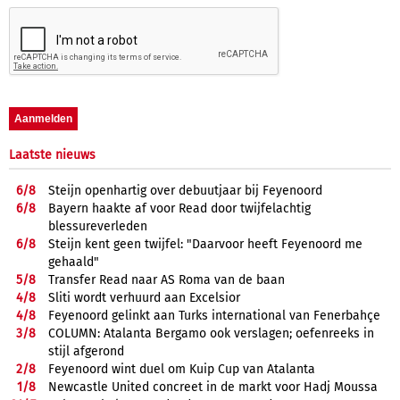
Laatste nieuws
6/
8
Steijn openhartig over debuutjaar bij Feyenoord
6/
8
Bayern haakte af voor Read door twijfelachtig
blessureverleden
6/
8
Steijn kent geen twijfel: "Daarvoor heeft Feyenoord me
gehaald"
5/
8
Transfer Read naar AS Roma van de baan
4/
8
Sliti wordt verhuurd aan Excelsior
4/
8
Feyenoord gelinkt aan Turks international van Fenerbahçe
3/
8
COLUMN: Atalanta Bergamo ook verslagen; oefenreeks in
stijl afgerond
2/
8
Feyenoord wint duel om Kuip Cup van Atalanta
1/
8
Newcastle United concreet in de markt voor Hadj Moussa