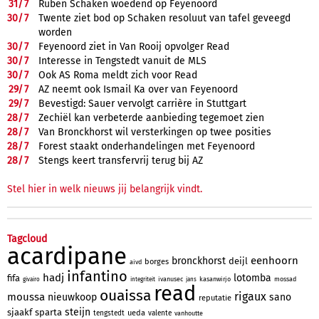
31/
7
Ruben Schaken woedend op Feyenoord
30/
7
Twente ziet bod op Schaken resoluut van tafel geveegd
worden
30/
7
Feyenoord ziet in Van Rooij opvolger Read
30/
7
Interesse in Tengstedt vanuit de MLS
30/
7
Ook AS Roma meldt zich voor Read
29/
7
AZ neemt ook Ismail Ka over van Feyenoord
29/
7
Bevestigd: Sauer vervolgt carrière in Stuttgart
28/
7
Zechiël kan verbeterde aanbieding tegemoet zien
28/
7
Van Bronckhorst wil versterkingen op twee posities
28/
7
Forest staakt onderhandelingen met Feyenoord
28/
7
Stengs keert transfervrij terug bij AZ
Stel hier in welk nieuws jij belangrijk vindt.
Tagcloud
acardipane
eenhoorn
bronckhorst
deijl
borges
aivd
infantino
hadj
lotomba
fifa
ivanusec
kasanwirjo
mossad
givairo
integriteit
jans
read
ouaissa
rigaux
moussa
nieuwkoop
sano
reputatie
steijn
sjaakf
sparta
ueda
tengstedt
valente
vanhoutte