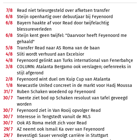
7/
8
Read niet teleurgesteld over afketsen transfer
6/
8
Steijn openhartig over debuutjaar bij Feyenoord
6/
8
Bayern haakte af voor Read door twijfelachtig
blessureverleden
6/
8
Steijn kent geen twijfel: "Daarvoor heeft Feyenoord me
gehaald"
5/
8
Transfer Read naar AS Roma van de baan
4/
8
Sliti wordt verhuurd aan Excelsior
4/
8
Feyenoord gelinkt aan Turks international van Fenerbahçe
3/
8
COLUMN: Atalanta Bergamo ook verslagen; oefenreeks in
stijl afgerond
2/
8
Feyenoord wint duel om Kuip Cup van Atalanta
1/
8
Newcastle United concreet in de markt voor Hadj Moussa
31/
7
Ruben Schaken woedend op Feyenoord
30/
7
Twente ziet bod op Schaken resoluut van tafel geveegd
worden
30/
7
Feyenoord ziet in Van Rooij opvolger Read
30/
7
Interesse in Tengstedt vanuit de MLS
30/
7
Ook AS Roma meldt zich voor Read
29/
7
AZ neemt ook Ismail Ka over van Feyenoord
29/
7
Bevestigd: Sauer vervolgt carrière in Stuttgart