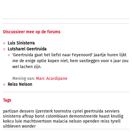
Discussieer mee op de forums
Luis Sinisterra
Lutsharel Geertruida
'Geertruida gaat het liefst naar Feyenoord' Jaartje huren lijkt
me de enige optie kopen niet, hem vastleggen voor 4 jaar zou
wel lachen zijn.
Mening van:
Marc Acardipane
Reiss Nelson
Tags
partizan
dessers
ijzersterk
toornstra
cyriel
geertruida
serviers
sinisterra
aftrap
borst
colombiaan
demonstreerde
haast
knullig
kokcu
luie
machtsvertoon
malacia
nelson
openden
reiss
tyrell
uitbleven
wonder