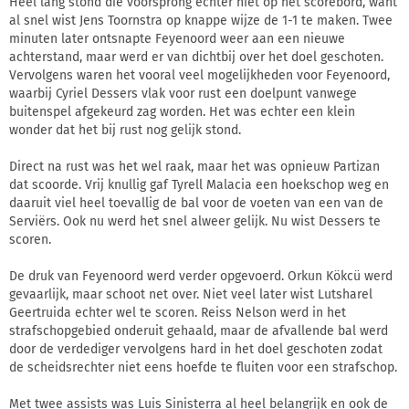
Heel lang stond die voorsprong echter niet op het scorebord, want
al snel wist Jens Toornstra op knappe wijze de 1-1 te maken. Twee
minuten later ontsnapte Feyenoord weer aan een nieuwe
achterstand, maar werd er van dichtbij over het doel geschoten.
Vervolgens waren het vooral veel mogelijkheden voor Feyenoord,
waarbij Cyriel Dessers vlak voor rust een doelpunt vanwege
buitenspel afgekeurd zag worden. Het was echter een klein
wonder dat het bij rust nog gelijk stond.
Direct na rust was het wel raak, maar het was opnieuw Partizan
dat scoorde. Vrij knullig gaf Tyrell Malacia een hoekschop weg en
daaruit viel heel toevallig de bal voor de voeten van een van de
Serviërs. Ook nu werd het snel alweer gelijk. Nu wist Dessers te
scoren.
De druk van Feyenoord werd verder opgevoerd. Orkun Kökcü werd
gevaarlijk, maar schoot net over. Niet veel later wist Lutsharel
Geertruida echter wel te scoren. Reiss Nelson werd in het
strafschopgebied onderuit gehaald, maar de afvallende bal werd
door de verdediger vervolgens hard in het doel geschoten zodat
de scheidsrechter niet eens hoefde te fluiten voor een strafschop.
Met twee assists was Luis Sinisterra al heel belangrijk en ook de