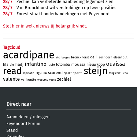
28/
7
Zechiël kan verbeterde aanbieding tegemoet zien
28/
7
Van Bronckhorst wil versterkingen op twee posities
28/
7
Forest staakt onderhandelingen met Feyenoord
Stel hier in welk nieuws jij belangrijk vindt.
Tagcloud
acardipane
deijl
bronckhorst
eenhoorn
elsenhout
borges
aivd
ouaissa
infantino
hadj
moussa
fifa
lotomba
nieuwkoop
gio
juste
steijn
read
rigaux
scorend
sparta
reputatie
sjaakf
tengstedt
ueda
valente
zechiel
vanhoutte
wessels
youtu
Direct naar
Aanmelden
/
inloggen
Feyenoord Forum
Stand