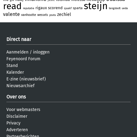
steijn
read
rigaux
scorend
sparta
reputatie
sjaakf
tengstedt
ueda
valente
zechiel
vanhoutte
wessels
youtu
Direct naar
Aanmelden
/
inloggen
Feyenoord Forum
Stand
Kalender
E-zine (nieuwsbrief)
Nieuwsarchief
Over ons
Voor webmasters
Disclaimer
Privacy
Adverteren
Partnerberichten