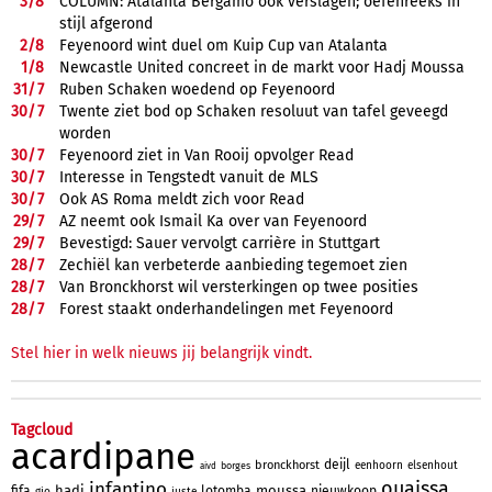
3/
8
COLUMN: Atalanta Bergamo ook verslagen; oefenreeks in
stijl afgerond
2/
8
Feyenoord wint duel om Kuip Cup van Atalanta
1/
8
Newcastle United concreet in de markt voor Hadj Moussa
31/
7
Ruben Schaken woedend op Feyenoord
30/
7
Twente ziet bod op Schaken resoluut van tafel geveegd
worden
30/
7
Feyenoord ziet in Van Rooij opvolger Read
30/
7
Interesse in Tengstedt vanuit de MLS
30/
7
Ook AS Roma meldt zich voor Read
29/
7
AZ neemt ook Ismail Ka over van Feyenoord
29/
7
Bevestigd: Sauer vervolgt carrière in Stuttgart
28/
7
Zechiël kan verbeterde aanbieding tegemoet zien
28/
7
Van Bronckhorst wil versterkingen op twee posities
28/
7
Forest staakt onderhandelingen met Feyenoord
Stel hier in welk nieuws jij belangrijk vindt.
Tagcloud
acardipane
deijl
bronckhorst
eenhoorn
elsenhout
borges
aivd
ouaissa
infantino
hadj
moussa
fifa
lotomba
nieuwkoop
gio
juste