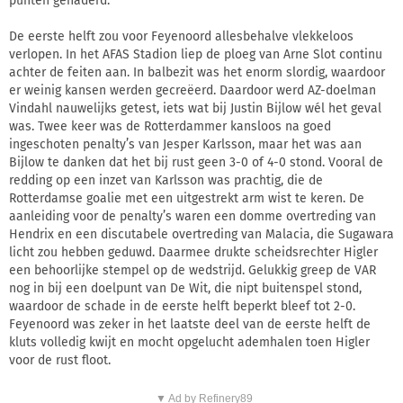
punten genaderd.
De eerste helft zou voor Feyenoord allesbehalve vlekkeloos
verlopen. In het AFAS Stadion liep de ploeg van Arne Slot continu
achter de feiten aan. In balbezit was het enorm slordig, waardoor
er weinig kansen werden gecreëerd. Daardoor werd AZ-doelman
Vindahl nauwelijks getest, iets wat bij Justin Bijlow wél het geval
was. Twee keer was de Rotterdammer kansloos na goed
ingeschoten penalty’s van Jesper Karlsson, maar het was aan
Bijlow te danken dat het bij rust geen 3-0 of 4-0 stond. Vooral de
redding op een inzet van Karlsson was prachtig, die de
Rotterdamse goalie met een uitgestrekt arm wist te keren. De
aanleiding voor de penalty’s waren een domme overtreding van
Hendrix en een discutabele overtreding van Malacia, die Sugawara
licht zou hebben geduwd. Daarmee drukte scheidsrechter Higler
een behoorlijke stempel op de wedstrijd. Gelukkig greep de VAR
nog in bij een doelpunt van De Wit, die nipt buitenspel stond,
waardoor de schade in de eerste helft beperkt bleef tot 2-0.
Feyenoord was zeker in het laatste deel van de eerste helft de
kluts volledig kwijt en mocht opgelucht ademhalen toen Higler
voor de rust floot.
▼ Ad by Refinery89