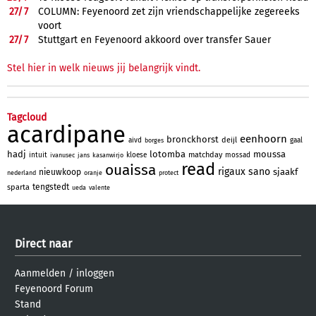
27/
7
COLUMN: Feyenoord zet zijn vriendschappelijke zegereeks
voort
27/
7
Stuttgart en Feyenoord akkoord over transfer Sauer
Stel hier in welk nieuws jij belangrijk vindt.
Tagcloud
acardipane
eenhoorn
bronckhorst
deijl
aivd
gaal
borges
hadj
lotomba
moussa
matchday
intuit
kloese
mossad
ivanusec
jans
kasanwirjo
read
ouaissa
rigaux
sano
sjaakf
nieuwkoop
nederland
oranje
protect
tengstedt
sparta
ueda
valente
Direct naar
Aanmelden
/
inloggen
Feyenoord Forum
Stand