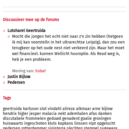
Discussieer mee op de forums
Lutsharel Geertruida
Mocht die jongen het echt niet naar z'n zin hebben (hetgeen
ik mij kan voorstelln in het ultrarechtse Leipzig), dan zou een
terugkeer op het oude nest niet verkeerd zijn. Maar het moet
wel financieel. kunnen Wellicht huuroptie. Als Read weg is,
heb je een probleem.
Mening van:
Sobat
Justin Bijlow
Pedersen
Tags
geertruida
karlsson
slot
vindahl
alireza
alkmaar
arne
bijlow
hendrix
higler
jesper
malacia
nekt
ademhalen
afas
danken
discutabele
frommelen
geduwd
genaderd
goalie
groningen
huiswaarts
ingeschoten
kluts
kopkans
linssen
nipt
opgelucht
pedersen
rotterdammer
sinisterra
slechten
stempel
sugawara