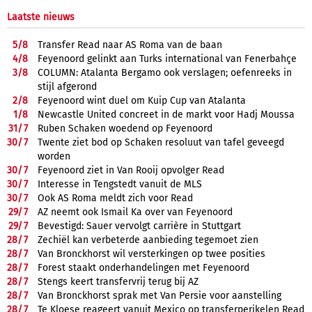
Laatste nieuws
5/
8
Transfer Read naar AS Roma van de baan
4/
8
Feyenoord gelinkt aan Turks international van Fenerbahçe
3/
8
COLUMN: Atalanta Bergamo ook verslagen; oefenreeks in
stijl afgerond
2/
8
Feyenoord wint duel om Kuip Cup van Atalanta
1/
8
Newcastle United concreet in de markt voor Hadj Moussa
31/
7
Ruben Schaken woedend op Feyenoord
30/
7
Twente ziet bod op Schaken resoluut van tafel geveegd
worden
30/
7
Feyenoord ziet in Van Rooij opvolger Read
30/
7
Interesse in Tengstedt vanuit de MLS
30/
7
Ook AS Roma meldt zich voor Read
29/
7
AZ neemt ook Ismail Ka over van Feyenoord
29/
7
Bevestigd: Sauer vervolgt carrière in Stuttgart
28/
7
Zechiël kan verbeterde aanbieding tegemoet zien
28/
7
Van Bronckhorst wil versterkingen op twee posities
28/
7
Forest staakt onderhandelingen met Feyenoord
28/
7
Stengs keert transfervrij terug bij AZ
28/
7
Van Bronckhorst sprak met Van Persie voor aanstelling
28/
7
Te Kloese reageert vanuit Mexico op transferperikelen Read