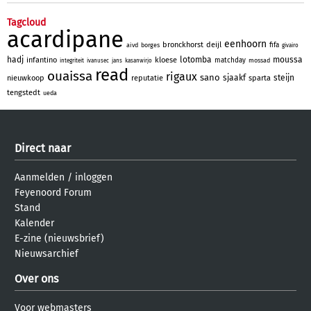
Tagcloud
acardipane
eenhoorn
bronckhorst
deijl
fifa
aivd
borges
givairo
hadj
lotomba
moussa
infantino
kloese
matchday
mossad
integriteit
ivanusec
jans
kasanwirjo
read
ouaissa
rigaux
sano
sjaakf
steijn
nieuwkoop
reputatie
sparta
tengstedt
ueda
Direct naar
Aanmelden
/
inloggen
Feyenoord Forum
Stand
Kalender
E-zine (nieuwsbrief)
Nieuwsarchief
Over ons
Voor webmasters