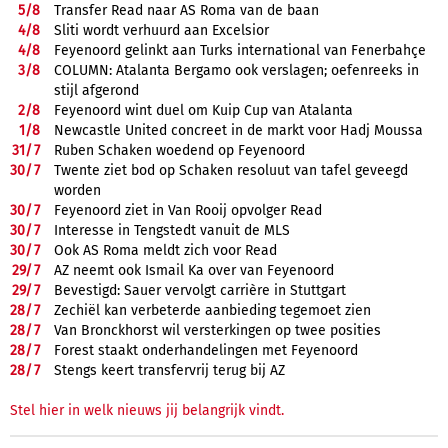
5/
8
Transfer Read naar AS Roma van de baan
4/
8
Sliti wordt verhuurd aan Excelsior
4/
8
Feyenoord gelinkt aan Turks international van Fenerbahçe
3/
8
COLUMN: Atalanta Bergamo ook verslagen; oefenreeks in
stijl afgerond
2/
8
Feyenoord wint duel om Kuip Cup van Atalanta
1/
8
Newcastle United concreet in de markt voor Hadj Moussa
31/
7
Ruben Schaken woedend op Feyenoord
30/
7
Twente ziet bod op Schaken resoluut van tafel geveegd
worden
30/
7
Feyenoord ziet in Van Rooij opvolger Read
30/
7
Interesse in Tengstedt vanuit de MLS
30/
7
Ook AS Roma meldt zich voor Read
29/
7
AZ neemt ook Ismail Ka over van Feyenoord
29/
7
Bevestigd: Sauer vervolgt carrière in Stuttgart
28/
7
Zechiël kan verbeterde aanbieding tegemoet zien
28/
7
Van Bronckhorst wil versterkingen op twee posities
28/
7
Forest staakt onderhandelingen met Feyenoord
28/
7
Stengs keert transfervrij terug bij AZ
Stel hier in welk nieuws jij belangrijk vindt.