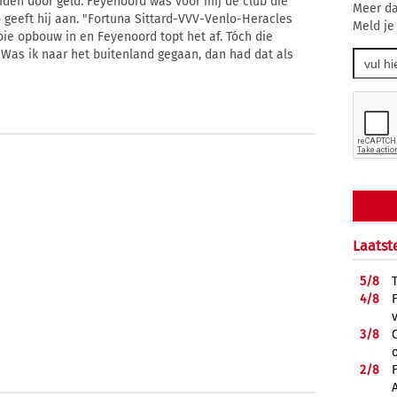
eiden door geld. Feyenoord was voor mij de club die
Meer da
 geeft hij aan. "Fortuna Sittard-VVV-Venlo-Heracles
Meld je
ie opbouw in en Feyenoord topt het af. Tóch die
. Was ik naar het buitenland gegaan, dan had dat als
Laatst
5/
8
4/
8
3/
8
2/
8