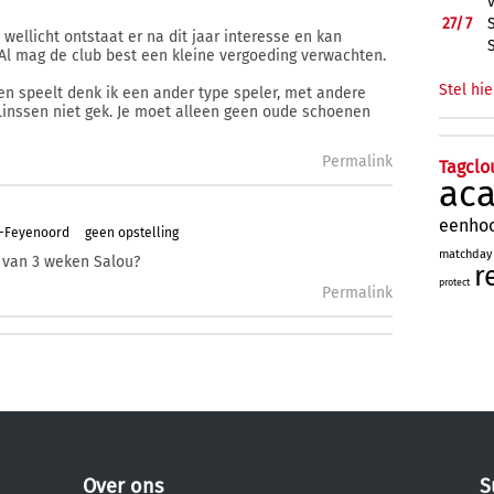
27/
7
wellicht ontstaat er na dit jaar interesse en kan
. Al mag de club best een kleine vergoeding verwachten.
Stel hie
ssen speelt denk ik een ander type speler, met andere
inssen niet gek. Je moet alleen geen oude schoenen
Permalink
Tagclo
ac
eenho
m-Feyenoord
geen opstelling
matchday
 van 3 weken Salou?
r
protect
Permalink
Over ons
S