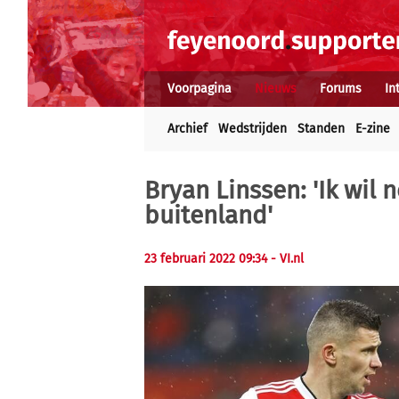
Voorpagina
Nieuws
Forums
In
Archief
Wedstrijden
Standen
E-zine
Bryan Linssen: 'Ik wil 
buitenland'
23 februari 2022 09:34
- VI.nl