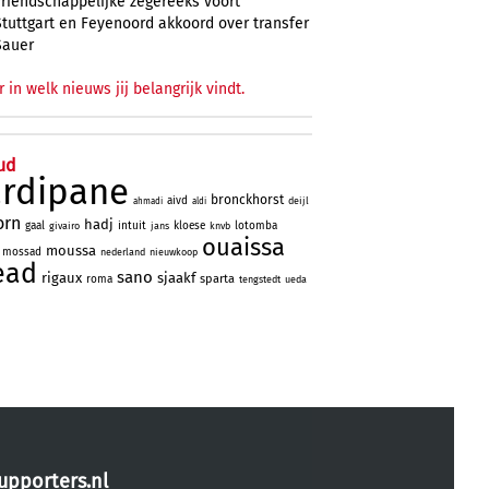
vriendschappelijke zegereeks voort
Stuttgart en Feyenoord akkoord over transfer
Sauer
r in welk nieuws jij belangrijk vindt.
ud
ardipane
bronckhorst
aivd
deijl
ahmadi
aldi
orn
hadj
gaal
intuit
kloese
lotomba
givairo
jans
knvb
ouaissa
moussa
mossad
nederland
nieuwkoop
ead
sano
rigaux
sjaakf
sparta
roma
tengstedt
ueda
upporters.nl