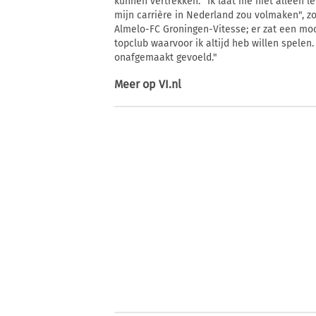
kunnen vertrekken. "Ik laat me niet alleen l
mijn carrière in Nederland zou volmaken", zo
Almelo-FC Groningen-Vitesse; er zat een moo
topclub waarvoor ik altijd heb willen spelen
onafgemaakt gevoeld."
Meer op
VI.nl