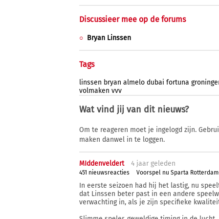
Discussieer mee op de forums
Bryan Linssen
Tags
linssen
bryan
almelo
dubai
fortuna
groninge
volmaken
vvv
Wat vind jij van dit nieuws?
Om te reageren moet je ingelogd zijn. Gebru
maken danwel in te loggen.
MIddenveldert
4 j
aar
geleden
451 nieuwsreacties
Voorspel nu Sparta Rotterda
In eerste seizoen had hij het lastig, nu speel
dat Linssen beter past in een andere speelwi
verwachting in, als je zijn specifieke kwalite
Slimme speler, geweldige timing in de lucht.