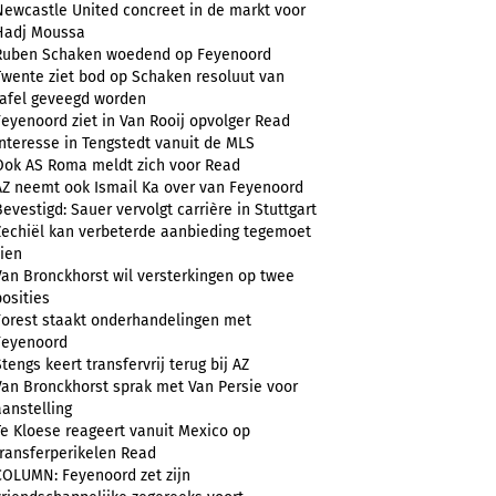
Newcastle United concreet in de markt voor
Hadj Moussa
Ruben Schaken woedend op Feyenoord
Twente ziet bod op Schaken resoluut van
tafel geveegd worden
Feyenoord ziet in Van Rooij opvolger Read
Interesse in Tengstedt vanuit de MLS
Ook AS Roma meldt zich voor Read
AZ neemt ook Ismail Ka over van Feyenoord
Bevestigd: Sauer vervolgt carrière in Stuttgart
Zechiël kan verbeterde aanbieding tegemoet
zien
Van Bronckhorst wil versterkingen op twee
posities
Forest staakt onderhandelingen met
Feyenoord
Stengs keert transfervrij terug bij AZ
Van Bronckhorst sprak met Van Persie voor
aanstelling
Te Kloese reageert vanuit Mexico op
transferperikelen Read
COLUMN: Feyenoord zet zijn