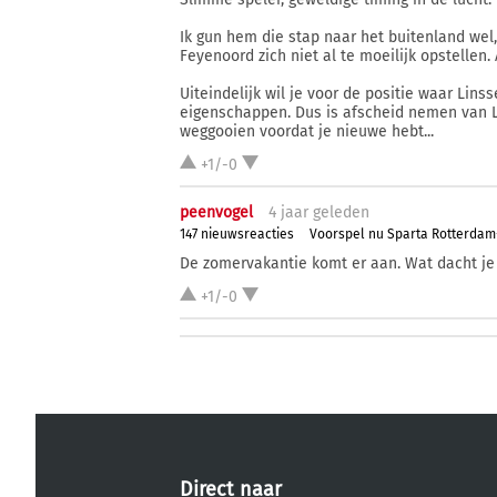
Ik gun hem die stap naar het buitenland wel, 
Feyenoord zich niet al te moeilijk opstellen
Uiteindelijk wil je voor de positie waar Lin
eigenschappen. Dus is afscheid nemen van L
weggooien voordat je nieuwe hebt...
+1/-0
peenvogel
4 j
aar
geleden
147 nieuwsreacties
Voorspel nu Sparta Rotterda
De zomervakantie komt er aan. Wat dacht je
+1/-0
Direct naar