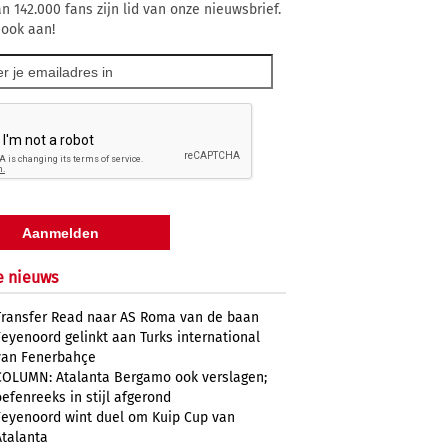
n 142.000 fans zijn lid van onze nieuwsbrief.
 ook aan!
e nieuws
Transfer Read naar AS Roma van de baan
Feyenoord gelinkt aan Turks international
van Fenerbahçe
COLUMN: Atalanta Bergamo ook verslagen;
oefenreeks in stijl afgerond
Feyenoord wint duel om Kuip Cup van
Atalanta