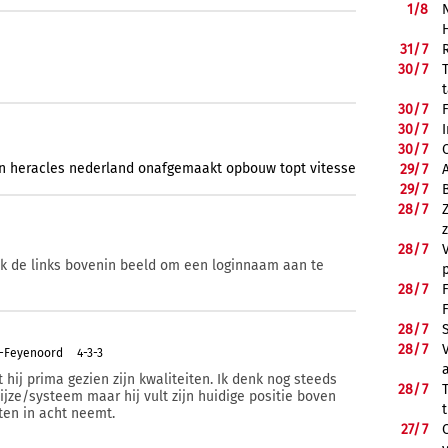
1/
8
31/
7
30/
7
30/
7
30/
7
30/
7
n
heracles
nederland
onafgemaakt
opbouw
topt
vitesse
29/
7
29/
7
28/
7
28/
7
ik de links bovenin beeld om een loginnaam aan te
28/
7
28/
7
28/
7
m-Feyenoord
4-3-3
t hij prima gezien zijn kwaliteiten. Ik denk nog steeds
28/
7
jze/systeem maar hij vult zijn huidige positie boven
iten in acht neemt.
27/
7