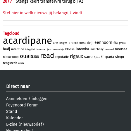
28/
7
Stengs keert transfervrij terug bij AZ
Stel hier in welk nieuws jij belangrijk vindt.
Tagcloud
acardipane
eenhoorn
bronckhorst
deijl
fifa
aivd
borges
givairo
hadj
lotomba
moussa
infantino
kloese
matchday
mossad
integriteit
ivanusec
jans
kasanwirjo
read
ouaissa
rigaux
sano
sjaakf
steijn
nieuwkoop
reputatie
sparta
tengstedt
ueda
Direct naar
Aanmelden
/
inloggen
Feyenoord Forum
Stand
Kalender
E-zine (nieuwsbrief)
Nieuwsarchief