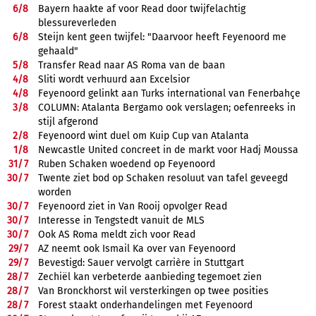
6/
8
Bayern haakte af voor Read door twijfelachtig
blessureverleden
6/
8
Steijn kent geen twijfel: "Daarvoor heeft Feyenoord me
gehaald"
5/
8
Transfer Read naar AS Roma van de baan
4/
8
Sliti wordt verhuurd aan Excelsior
4/
8
Feyenoord gelinkt aan Turks international van Fenerbahçe
3/
8
COLUMN: Atalanta Bergamo ook verslagen; oefenreeks in
stijl afgerond
2/
8
Feyenoord wint duel om Kuip Cup van Atalanta
1/
8
Newcastle United concreet in de markt voor Hadj Moussa
31/
7
Ruben Schaken woedend op Feyenoord
30/
7
Twente ziet bod op Schaken resoluut van tafel geveegd
worden
30/
7
Feyenoord ziet in Van Rooij opvolger Read
30/
7
Interesse in Tengstedt vanuit de MLS
30/
7
Ook AS Roma meldt zich voor Read
29/
7
AZ neemt ook Ismail Ka over van Feyenoord
29/
7
Bevestigd: Sauer vervolgt carrière in Stuttgart
28/
7
Zechiël kan verbeterde aanbieding tegemoet zien
28/
7
Van Bronckhorst wil versterkingen op twee posities
28/
7
Forest staakt onderhandelingen met Feyenoord