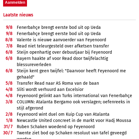
Laatste nieuws
9/
8
Fenerbahçe brengt eerste bod uit op Ueda
9/
8
Fenerbahçe brengt eerste bod uit op Ueda
8/
8
Valente is nieuwe aanvoerder van Feyenoord
7/
8
Read niet teleurgesteld over afketsen transfer
6/
8
Steijn openhartig over debuutjaar bij Feyenoord
6/
8
Bayern haakte af voor Read door twijfelachtig
blessureverleden
6/
8
Steijn kent geen twijfel: "Daarvoor heeft Feyenoord me
gehaald"
5/
8
Transfer Read naar AS Roma van de baan
4/
8
Sliti wordt verhuurd aan Excelsior
4/
8
Feyenoord gelinkt aan Turks international van Fenerbahçe
3/
8
COLUMN: Atalanta Bergamo ook verslagen; oefenreeks in
stijl afgerond
2/
8
Feyenoord wint duel om Kuip Cup van Atalanta
1/
8
Newcastle United concreet in de markt voor Hadj Moussa
31/
7
Ruben Schaken woedend op Feyenoord
30/
7
Twente ziet bod op Schaken resoluut van tafel geveegd