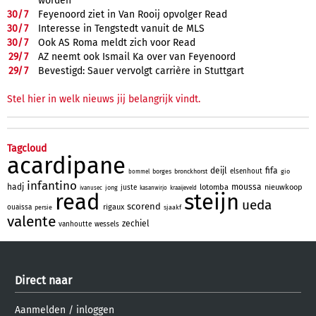
worden
30/
7
Feyenoord ziet in Van Rooij opvolger Read
30/
7
Interesse in Tengstedt vanuit de MLS
30/
7
Ook AS Roma meldt zich voor Read
29/
7
AZ neemt ook Ismail Ka over van Feyenoord
29/
7
Bevestigd: Sauer vervolgt carrière in Stuttgart
Stel hier in welk nieuws jij belangrijk vindt.
Tagcloud
acardipane
deijl
fifa
elsenhout
borges
bronckhorst
gio
bommel
infantino
hadj
moussa
lotomba
nieuwkoop
juste
jong
ivanusec
kasanwirjo
kraaijeveld
read
steijn
ueda
scorend
rigaux
ouaissa
persie
sjaakf
valente
zechiel
vanhoutte
wessels
Direct naar
Aanmelden
/
inloggen