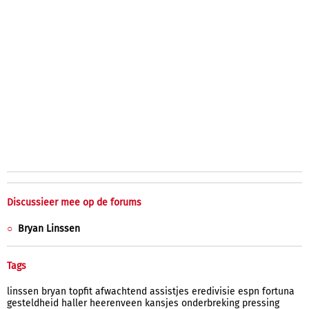
Discussieer mee op de forums
Bryan Linssen
Tags
linssen
bryan
topfit
afwachtend
assistjes
eredivisie
espn
fortuna
gesteldheid
haller
heerenveen
kansjes
onderbreking
pressing