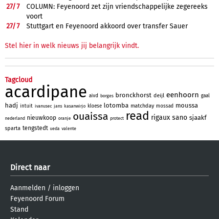
27/
7
COLUMN: Feyenoord zet zijn vriendschappelijke zegereeks
voort
27/
7
Stuttgart en Feyenoord akkoord over transfer Sauer
Stel hier in welk nieuws jij belangrijk vindt.
Tagcloud
acardipane
eenhoorn
bronckhorst
deijl
aivd
gaal
borges
hadj
lotomba
moussa
matchday
intuit
kloese
mossad
ivanusec
jans
kasanwirjo
read
ouaissa
rigaux
sano
sjaakf
nieuwkoop
nederland
oranje
protect
tengstedt
sparta
ueda
valente
Direct naar
Aanmelden
/
inloggen
Feyenoord Forum
Stand