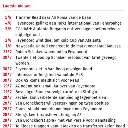
Laatste nieuws
5/
8
Transfer Read naar AS Roma van de baan
4/
8
Feyenoord gelinkt aan Turks international van Fenerbahçe
3/
8
COLUMN: Atalanta Bergamo ook verslagen; oefenreeks in
stijl afgerond
2/
8
Feyenoord wint duel om Kuip Cup van Atalanta
1/
8
Newcastle United concreet in de markt voor Hadj Moussa
31/
7
Ruben Schaken woedend op Feyenoord
30/
7
Twente ziet bod op Schaken resoluut van tafel geveegd
worden
30/
7
Feyenoord ziet in Van Rooij opvolger Read
30/
7
Interesse in Tengstedt vanuit de MLS
30/
7
Ook AS Roma meldt zich voor Read
29/
7
AZ neemt ook Ismail Ka over van Feyenoord
29/
7
Bevestigd: Sauer vervolgt carrière in Stuttgart
28/
7
Zechiël kan verbeterde aanbieding tegemoet zien
28/
7
Van Bronckhorst wil versterkingen op twee posities
28/
7
Forest staakt onderhandelingen met Feyenoord
28/
7
Stengs keert transfervrij terug bij AZ
28/
7
Van Bronckhorst sprak met Van Persie voor aanstelling
28/
7
Te Kloese reageert vanuit Mexico op transferperikelen Read