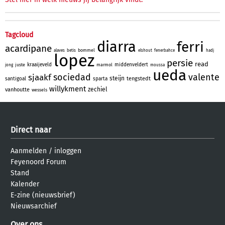
Tagcloud
diarra
ferri
acardipane
bommel
alaves
betis
elshout
fenerbahce
hadj
lopez
persie
read
kraaijeveld
middenveldert
juste
marmol
jong
moussa
ueda
sociedad
valente
sjaakf
steijn
tengstedt
santigoal
sparta
willykment
zechiel
vanhoutte
wessels
Direct naar
Aanmelden
/
inloggen
Feyenoord Forum
Stand
Kalender
E-zine (nieuwsbrief)
Nieuwsarchief
Over ons