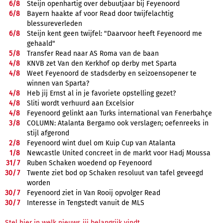
6/
8
Steijn openhartig over debuutjaar bij Feyenoord
6/
8
Bayern haakte af voor Read door twijfelachtig
blessureverleden
6/
8
Steijn kent geen twijfel: "Daarvoor heeft Feyenoord me
gehaald"
5/
8
Transfer Read naar AS Roma van de baan
4/
8
KNVB zet Van den Kerkhof op derby met Sparta
4/
8
Weet Feyenoord de stadsderby en seizoensopener te
winnen van Sparta?
4/
8
Heb jij Ernst al in je favoriete opstelling gezet?
4/
8
Sliti wordt verhuurd aan Excelsior
4/
8
Feyenoord gelinkt aan Turks international van Fenerbahçe
3/
8
COLUMN: Atalanta Bergamo ook verslagen; oefenreeks in
stijl afgerond
2/
8
Feyenoord wint duel om Kuip Cup van Atalanta
1/
8
Newcastle United concreet in de markt voor Hadj Moussa
31/
7
Ruben Schaken woedend op Feyenoord
30/
7
Twente ziet bod op Schaken resoluut van tafel geveegd
worden
30/
7
Feyenoord ziet in Van Rooij opvolger Read
30/
7
Interesse in Tengstedt vanuit de MLS
Stel hier in welk nieuws jij belangrijk vindt.