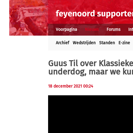
Voorpagina
Nieuws
Forums
In
Archief
Wedstrijden
Standen
E-zine
Guus Til over Klassieke
underdog, maar we ku
18 december 2021 00:24