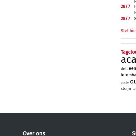
28/
7
28/
7
Stel hie
Tagclo
ac
ee
deijl
lotomb
o
oranje
steijn
te
Over ons
S