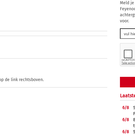
Meld je
Feyenoo
achterg
voor.
op de link rechtsboven.
Laatst
6/
8
6/
8
6/
8