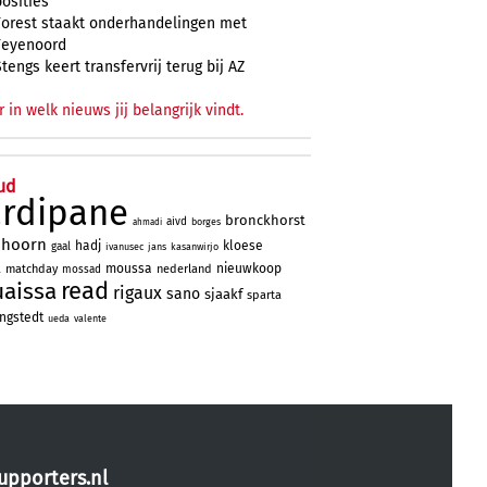
posities
Forest staakt onderhandelingen met
Feyenoord
Stengs keert transfervrij terug bij AZ
r in welk nieuws jij belangrijk vindt.
ud
ardipane
bronckhorst
aivd
borges
ahmadi
nhoorn
hadj
kloese
gaal
ivanusec
jans
kasanwirjo
a
moussa
nieuwkoop
matchday
nederland
mossad
read
uaissa
rigaux
sano
sjaakf
sparta
ngstedt
ueda
valente
upporters.nl