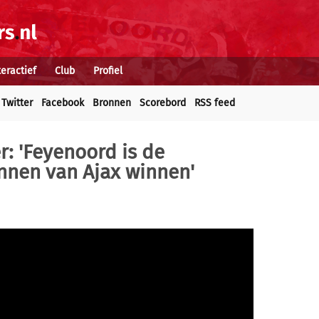
teractief
Club
Profiel
Twitter
Facebook
Bronnen
Scorebord
RSS feed
r: 'Feyenoord is de
nnen van Ajax winnen'