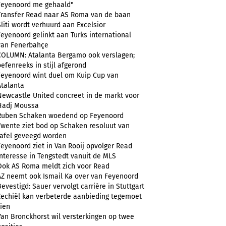
Feyenoord me gehaald"
Transfer Read naar AS Roma van de baan
Sliti wordt verhuurd aan Excelsior
Feyenoord gelinkt aan Turks international
van Fenerbahçe
COLUMN: Atalanta Bergamo ook verslagen;
oefenreeks in stijl afgerond
Feyenoord wint duel om Kuip Cup van
Atalanta
Newcastle United concreet in de markt voor
Hadj Moussa
Ruben Schaken woedend op Feyenoord
Twente ziet bod op Schaken resoluut van
tafel geveegd worden
Feyenoord ziet in Van Rooij opvolger Read
Interesse in Tengstedt vanuit de MLS
Ook AS Roma meldt zich voor Read
AZ neemt ook Ismail Ka over van Feyenoord
Bevestigd: Sauer vervolgt carrière in Stuttgart
Zechiël kan verbeterde aanbieding tegemoet
zien
Van Bronckhorst wil versterkingen op twee