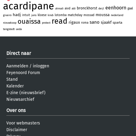
acardipane
eenhoorn
bronckhorst
aivd
gaal
deijl
ahmadi
aldi
hadj
moussa
matchday
intuit
kloese
lotomba
mossad
givairo
jans
knvb
nederland
read
ouaissa
sano
rigaux
sjaakf
sparta
roma
nieuwkoop
protect
tengstedt
ueda
Direct naar
Aanmelden
/
inloggen
Feyenoord Forum
Stand
Kalender
E-zine (nieuwsbrief)
Nieuwsarchief
Over ons
Voor webmasters
Disclaimer