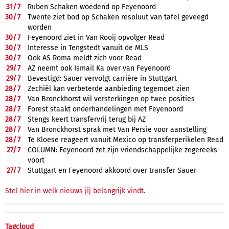
31/
7
Ruben Schaken woedend op Feyenoord
30/
7
Twente ziet bod op Schaken resoluut van tafel geveegd
worden
30/
7
Feyenoord ziet in Van Rooij opvolger Read
30/
7
Interesse in Tengstedt vanuit de MLS
30/
7
Ook AS Roma meldt zich voor Read
29/
7
AZ neemt ook Ismail Ka over van Feyenoord
29/
7
Bevestigd: Sauer vervolgt carrière in Stuttgart
28/
7
Zechiël kan verbeterde aanbieding tegemoet zien
28/
7
Van Bronckhorst wil versterkingen op twee posities
28/
7
Forest staakt onderhandelingen met Feyenoord
28/
7
Stengs keert transfervrij terug bij AZ
28/
7
Van Bronckhorst sprak met Van Persie voor aanstelling
28/
7
Te Kloese reageert vanuit Mexico op transferperikelen Read
27/
7
COLUMN: Feyenoord zet zijn vriendschappelijke zegereeks
voort
27/
7
Stuttgart en Feyenoord akkoord over transfer Sauer
Stel hier in welk nieuws jij belangrijk vindt.
Tagcloud