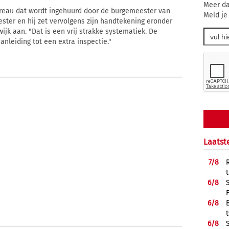
Meer da
reau dat wordt ingehuurd door de burgemeester van
Meld je
ster en hij zet vervolgens zijn handtekening eronder
wijk aan. "Dat is een vrij strakke systematiek. De
anleiding tot een extra inspectie."
Laatst
7/
8
6/
8
6/
8
6/
8