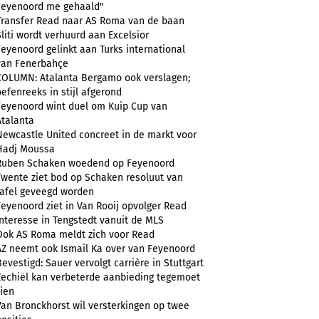
Feyenoord me gehaald"
Transfer Read naar AS Roma van de baan
Sliti wordt verhuurd aan Excelsior
Feyenoord gelinkt aan Turks international
van Fenerbahçe
COLUMN: Atalanta Bergamo ook verslagen;
oefenreeks in stijl afgerond
Feyenoord wint duel om Kuip Cup van
Atalanta
Newcastle United concreet in de markt voor
Hadj Moussa
Ruben Schaken woedend op Feyenoord
Twente ziet bod op Schaken resoluut van
tafel geveegd worden
Feyenoord ziet in Van Rooij opvolger Read
Interesse in Tengstedt vanuit de MLS
Ook AS Roma meldt zich voor Read
AZ neemt ook Ismail Ka over van Feyenoord
Bevestigd: Sauer vervolgt carrière in Stuttgart
Zechiël kan verbeterde aanbieding tegemoet
zien
Van Bronckhorst wil versterkingen op twee