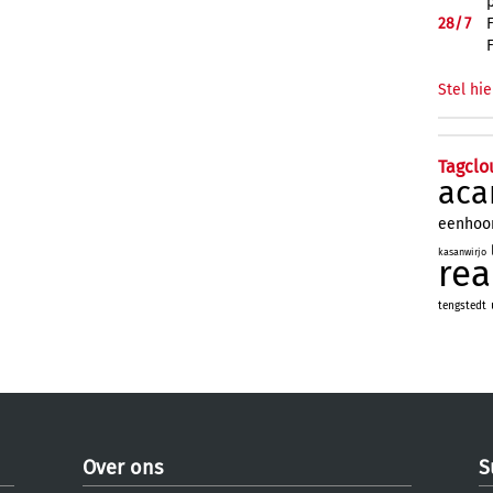
28/
7
Stel hie
Tagclo
aca
eenhoo
kasanwirjo
re
tengstedt
Over ons
S