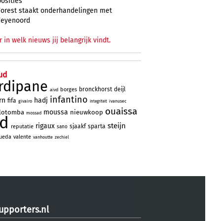
posities
Forest staakt onderhandelingen met
Feyenoord
r in welk nieuws jij belangrijk vindt.
ud
rdipane
bronckhorst
deijl
borges
aivd
infantino
rn
hadj
fifa
givairo
ivanusec
integriteit
ouaissa
moussa
lotomba
nieuwkoop
mossad
ad
steijn
rigaux
sjaakf
sparta
reputatie
sano
ueda
valente
vanhoutte
zechiel
upporters.nl