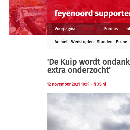
Voorpagina
Nieuws
Forums
In
Archief
Wedstrijden
Standen
E-zine
'De Kuip wordt ondank
extra onderzocht'
12 november 2021 10:19
- NOS.nl