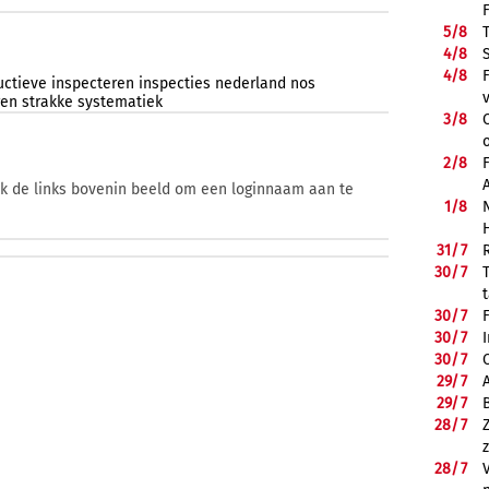
5/
8
4/
8
4/
8
uctieve
inspecteren
inspecties
nederland
nos
ren
strakke
systematiek
3/
8
2/
8
ik de links bovenin beeld om een loginnaam aan te
1/
8
31/
7
30/
7
30/
7
30/
7
30/
7
29/
7
29/
7
28/
7
28/
7