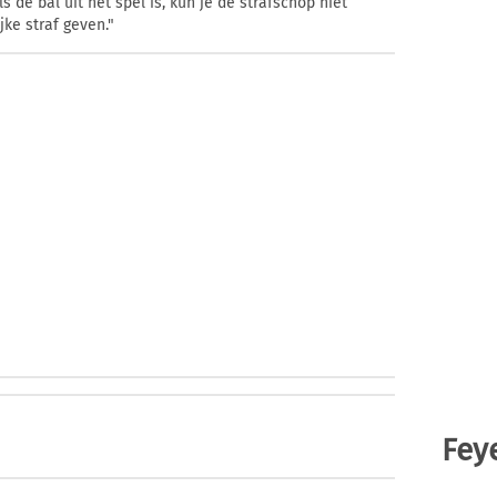
s de bal uit het spel is, kun je de strafschop niet
ke straf geven."
Fey