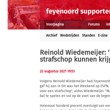
Voorpagina
Nieuws
Forums
In
Archief
Wedstrijden
Standen
E-zine
Reinold Wiedemeijer: 
strafschop kunnen krij
22 augustus 2021 19:53
Volgens Reinold Wiedemeijer had Feyenoord 
gaf hij aan in Dit was het Weekend op ESPN.
voor een strafschop", aldus Wiedemeijer. "M
bal te spelen en vol op de voet van de tegen
Helemaal honderd procent overtuigd van een p