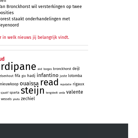
zien
Van Bronckhorst wil versterkingen op twee
posities
Forest staakt onderhandelingen met
Feyenoord
r in welk nieuws jij belangrijk vindt.
ud
ardipane
deijl
bronckhorst
borges
aivd
infantino
hadj
fifa
lotomba
elsenhout
gio
juste
read
ouaissa
rigaux
nieuwkoop
reputatie
steijn
valente
sparta
sjaakf
tengstedt
ueda
zechiel
wessels
youtu