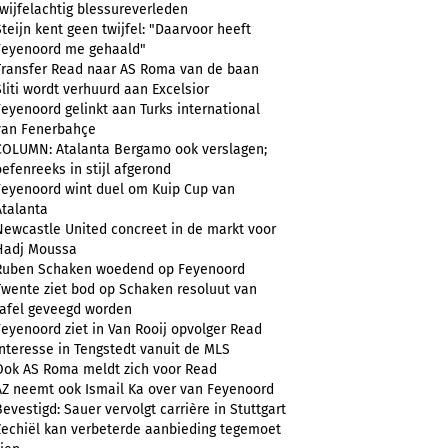
twijfelachtig blessureverleden
Steijn kent geen twijfel: "Daarvoor heeft
Feyenoord me gehaald"
Transfer Read naar AS Roma van de baan
Sliti wordt verhuurd aan Excelsior
Feyenoord gelinkt aan Turks international
van Fenerbahçe
COLUMN: Atalanta Bergamo ook verslagen;
oefenreeks in stijl afgerond
Feyenoord wint duel om Kuip Cup van
Atalanta
Newcastle United concreet in de markt voor
Hadj Moussa
Ruben Schaken woedend op Feyenoord
Twente ziet bod op Schaken resoluut van
tafel geveegd worden
Feyenoord ziet in Van Rooij opvolger Read
Interesse in Tengstedt vanuit de MLS
Ook AS Roma meldt zich voor Read
AZ neemt ook Ismail Ka over van Feyenoord
Bevestigd: Sauer vervolgt carrière in Stuttgart
Zechiël kan verbeterde aanbieding tegemoet