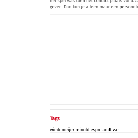
het spel was toen het contact plaats vond. Al
geven. Dan kun je alleen maar een persoonlij
Tags
wiedemeijer
reinold
espn
landt
var