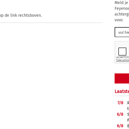
Meld je
Feyenoo
achterg
op de link rechtsboven.
voor.
Laatst
7/
8
6/
8
6/
8