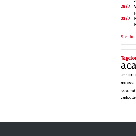
28/
7
28/
7
Stel hie
Tagclo
ac
eenhoorn
moussa
scorend
vanhoutte