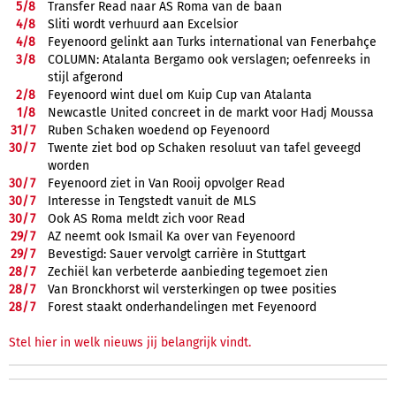
5/
8
Transfer Read naar AS Roma van de baan
4/
8
Sliti wordt verhuurd aan Excelsior
4/
8
Feyenoord gelinkt aan Turks international van Fenerbahçe
3/
8
COLUMN: Atalanta Bergamo ook verslagen; oefenreeks in
stijl afgerond
2/
8
Feyenoord wint duel om Kuip Cup van Atalanta
1/
8
Newcastle United concreet in de markt voor Hadj Moussa
31/
7
Ruben Schaken woedend op Feyenoord
30/
7
Twente ziet bod op Schaken resoluut van tafel geveegd
worden
30/
7
Feyenoord ziet in Van Rooij opvolger Read
30/
7
Interesse in Tengstedt vanuit de MLS
30/
7
Ook AS Roma meldt zich voor Read
29/
7
AZ neemt ook Ismail Ka over van Feyenoord
29/
7
Bevestigd: Sauer vervolgt carrière in Stuttgart
28/
7
Zechiël kan verbeterde aanbieding tegemoet zien
28/
7
Van Bronckhorst wil versterkingen op twee posities
28/
7
Forest staakt onderhandelingen met Feyenoord
Stel hier in welk nieuws jij belangrijk vindt.