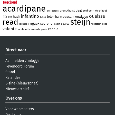
Tagcloud
acardipane
deijl
bronckhorst
eenhoorn
elsenhout
borges
aivd
ouaissa
infantino
hadj
moussa
fifa
lotomba
nieuwkoop
gio
juste
steijn
read
rigaux
scorend
sparta
reputatie
sjaakf
tengstedt
ueda
valente
zechiel
vanhoutte
wessels
youtu
Direct naar
Aanmelden
/
inloggen
Feyenoord Forum
Stand
Kalender
E-zine (nieuwsbrief)
Nieuwsarchief
Over ons
Voor webmasters
Disclaimer