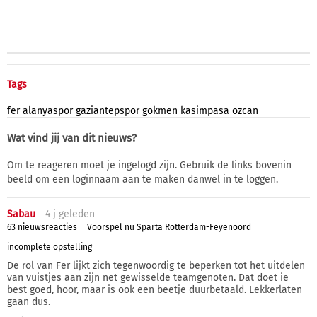
Tags
fer
alanyaspor
gaziantepspor
gokmen
kasimpasa
ozcan
Wat vind jij van dit nieuws?
Om te reageren moet je ingelogd zijn. Gebruik de links bovenin
beeld om een loginnaam aan te maken danwel in te loggen.
Sabau
4 j
geleden
63 nieuwsreacties
Voorspel nu Sparta Rotterdam-Feyenoord
incomplete opstelling
De rol van Fer lijkt zich tegenwoordig te beperken tot het uitdelen
van vuistjes aan zijn net gewisselde teamgenoten. Dat doet ie
best goed, hoor, maar is ook een beetje duurbetaald. Lekkerlaten
gaan dus.