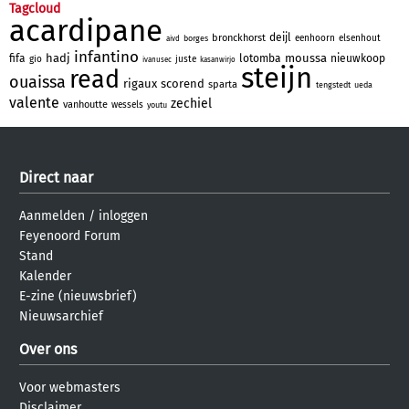
Tagcloud
acardipane
deijl
bronckhorst
eenhoorn
elsenhout
borges
aivd
infantino
hadj
moussa
fifa
lotomba
nieuwkoop
gio
juste
ivanusec
kasanwirjo
steijn
read
ouaissa
rigaux
scorend
sparta
tengstedt
ueda
valente
zechiel
vanhoutte
wessels
youtu
Direct naar
Aanmelden
/
inloggen
Feyenoord Forum
Stand
Kalender
E-zine (nieuwsbrief)
Nieuwsarchief
Over ons
Voor webmasters
Disclaimer