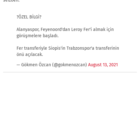
seizoen.
?ÖZEL BİLGİ?
Alanyaspor, Feyenoord'dan Leroy Fer'i almak için
görüşmelere başladı.
Fer transferiyle Siopis'in Trabzonspor'a transferinin
önü açılacak.
— Gökmen Özcan (@gokmenozcan)
August 13, 2021