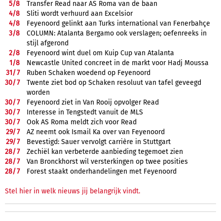
5/
8
Transfer Read naar AS Roma van de baan
4/
8
Sliti wordt verhuurd aan Excelsior
4/
8
Feyenoord gelinkt aan Turks international van Fenerbahçe
3/
8
COLUMN: Atalanta Bergamo ook verslagen; oefenreeks in
stijl afgerond
2/
8
Feyenoord wint duel om Kuip Cup van Atalanta
1/
8
Newcastle United concreet in de markt voor Hadj Moussa
31/
7
Ruben Schaken woedend op Feyenoord
30/
7
Twente ziet bod op Schaken resoluut van tafel geveegd
worden
30/
7
Feyenoord ziet in Van Rooij opvolger Read
30/
7
Interesse in Tengstedt vanuit de MLS
30/
7
Ook AS Roma meldt zich voor Read
29/
7
AZ neemt ook Ismail Ka over van Feyenoord
29/
7
Bevestigd: Sauer vervolgt carrière in Stuttgart
28/
7
Zechiël kan verbeterde aanbieding tegemoet zien
28/
7
Van Bronckhorst wil versterkingen op twee posities
28/
7
Forest staakt onderhandelingen met Feyenoord
Stel hier in welk nieuws jij belangrijk vindt.