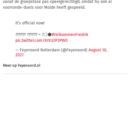
vanaf de groepsfase pas speelgerechtigd, omdat hij ook al
voorronde-duels voor Molde heeft gespeeld.
It’s official now!
??????? ??????? = ?⚪⚫
#VelkommenFredrik
pic.twitter.com/KrXU2P3PW0
— Feyenoord Rotterdam (@Feyenoord)
August 10,
2021
Meer op
Feyenoord.nl