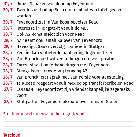
31/
7
Ruben Schaken woedend op Feyenoord
30/
7
Twente ziet bod op Schaken resoluut van tafel geveegd
worden
30/
7
Feyenoord ziet in Van Rooij opvolger Read
30/
7
Interesse in Tengstedt vanuit de MLS
30/
7
Ook AS Roma meldt zich voor Read
29/
7
AZ neemt ook Ismail Ka over van Feyenoord
29/
7
Bevestigd: Sauer vervolgt carrière in Stuttgart
28/
7
Zechiël kan verbeterde aanbieding tegemoet zien
28/
7
Van Bronckhorst wil versterkingen op twee posities
28/
7
Forest staakt onderhandelingen met Feyenoord
28/
7
Stengs keert transfervrij terug bij AZ
28/
7
Van Bronckhorst sprak met Van Persie voor aanstelling
28/
7
Te Kloese reageert vanuit Mexico op transferperikelen Read
27/
7
COLUMN: Feyenoord zet zijn vriendschappelijke zegereeks
voort
27/
7
Stuttgart en Feyenoord akkoord over transfer Sauer
Stel hier in welk nieuws jij belangrijk vindt.
Tagcloud