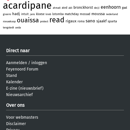
acardipane
eenhoorn
bronckhorst
aivd
gaal
deijl
ahmadi
aldi
hadj
moussa
matchday
intuit
kloese
lotomba
mossad
givairo
jans
knvb
nederland
read
ouaissa
sano
rigaux
sjaakf
sparta
roma
nieuwkoop
protect
tengstedt
ueda
Direct naar
Aanmelden
/
inloggen
Feyenoord Forum
Stand
Kalender
E-zine (nieuwsbrief)
Nieuwsarchief
Over ons
Voor webmasters
Disclaimer