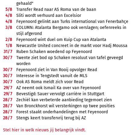
gehaald"
5/
8
Transfer Read naar AS Roma van de baan
4/
8
Sliti wordt verhuurd aan Excelsior
4/
8
Feyenoord gelinkt aan Turks international van Fenerbahçe
3/
8
COLUMN: Atalanta Bergamo ook verslagen; oefenreeks in
stijl afgerond
2/
8
Feyenoord wint duel om Kuip Cup van Atalanta
1/
8
Newcastle United concreet in de markt voor Hadj Moussa
31/
7
Ruben Schaken woedend op Feyenoord
30/
7
Twente ziet bod op Schaken resoluut van tafel geveegd
worden
30/
7
Feyenoord ziet in Van Rooij opvolger Read
30/
7
Interesse in Tengstedt vanuit de MLS
30/
7
Ook AS Roma meldt zich voor Read
29/
7
AZ neemt ook Ismail Ka over van Feyenoord
29/
7
Bevestigd: Sauer vervolgt carrière in Stuttgart
28/
7
Zechiël kan verbeterde aanbieding tegemoet zien
28/
7
Van Bronckhorst wil versterkingen op twee posities
28/
7
Forest staakt onderhandelingen met Feyenoord
28/
7
Stengs keert transfervrij terug bij AZ
Stel hier in welk nieuws jij belangrijk vindt.