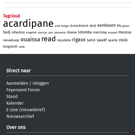
Tagcloud
acardipane
eenhoorn
bronckhorst
deijl
fifa
aivd
borges
givairo
hadj
lotomba
moussa
infantino
kloese
matchday
mossad
integriteit
ivanusec
jans
kasanwirjo
read
ouaissa
rigaux
sano
sjaakf
steijn
nieuwkoop
reputatie
sparta
tengstedt
ueda
Direct naar
Aanmelden
/
inloggen
Feyenoord Forum
Stand
Kalender
E-zine (nieuwsbrief)
Nieuwsarchief
Over ons