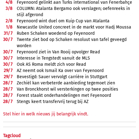
4/
8
Feyenoord gelinkt aan Turks international van Fenerbahçe
3/
8
COLUMN: Atalanta Bergamo ook verslagen; oefenreeks in
stijl afgerond
2/
8
Feyenoord wint duel om Kuip Cup van Atalanta
1/
8
Newcastle United concreet in de markt voor Hadj Moussa
31/
7
Ruben Schaken woedend op Feyenoord
30/
7
Twente ziet bod op Schaken resoluut van tafel geveegd
worden
30/
7
Feyenoord ziet in Van Rooij opvolger Read
30/
7
Interesse in Tengstedt vanuit de MLS
30/
7
Ook AS Roma meldt zich voor Read
29/
7
AZ neemt ook Ismail Ka over van Feyenoord
29/
7
Bevestigd: Sauer vervolgt carrière in Stuttgart
28/
7
Zechiël kan verbeterde aanbieding tegemoet zien
28/
7
Van Bronckhorst wil versterkingen op twee posities
28/
7
Forest staakt onderhandelingen met Feyenoord
28/
7
Stengs keert transfervrij terug bij AZ
Stel hier in welk nieuws jij belangrijk vindt.
Tagcloud