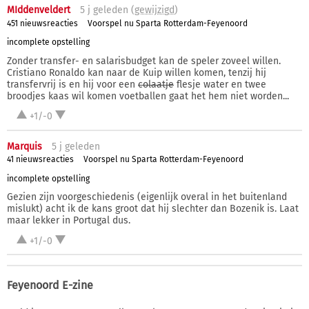
MIddenveldert
5 j
geleden (
gewijzigd
)
451 nieuwsreacties
Voorspel nu Sparta Rotterdam-Feyenoord
incomplete opstelling
Zonder transfer- en salarisbudget kan de speler zoveel willen.
Cristiano Ronaldo kan naar de Kuip willen komen, tenzij hij
transfervrij is en hij voor een
colaatje
flesje water en twee
broodjes kaas wil komen voetballen gaat het hem niet worden...
+1/-0
Marquis
5 j
geleden
41 nieuwsreacties
Voorspel nu Sparta Rotterdam-Feyenoord
incomplete opstelling
Gezien zijn voorgeschiedenis (eigenlijk overal in het buitenland
mislukt) acht ik de kans groot dat hij slechter dan Bozenik is. Laat
maar lekker in Portugal dus.
+1/-0
Feyenoord E-zine