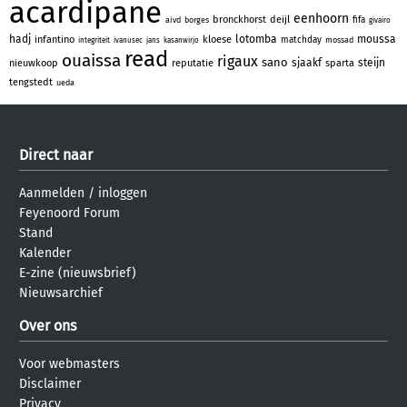
acardipane
eenhoorn
bronckhorst
deijl
fifa
aivd
borges
givairo
hadj
lotomba
moussa
infantino
kloese
matchday
mossad
integriteit
ivanusec
jans
kasanwirjo
read
ouaissa
rigaux
sano
sjaakf
steijn
nieuwkoop
reputatie
sparta
tengstedt
ueda
Direct naar
Aanmelden
/
inloggen
Feyenoord Forum
Stand
Kalender
E-zine (nieuwsbrief)
Nieuwsarchief
Over ons
Voor webmasters
Disclaimer
Privacy