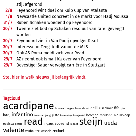
stijl afgerond
2/
8
Feyenoord wint duel om Kuip Cup van Atalanta
1/
8
Newcastle United concreet in de markt voor Hadj Moussa
31/
7
Ruben Schaken woedend op Feyenoord
30/
7
Twente ziet bod op Schaken resoluut van tafel geveegd
worden
30/
7
Feyenoord ziet in Van Rooij opvolger Read
30/
7
Interesse in Tengstedt vanuit de MLS
30/
7
Ook AS Roma meldt zich voor Read
29/
7
AZ neemt ook Ismail Ka over van Feyenoord
29/
7
Bevestigd: Sauer vervolgt carrière in Stuttgart
Stel hier in welk nieuws jij belangrijk vindt.
Tagcloud
acardipane
deijl
fifa
elsenhout
borges
bronckhorst
gio
bommel
infantino
hadj
moussa
lotomba
nieuwkoop
juste
jong
ivanusec
kasanwirjo
kraaijeveld
read
steijn
ueda
scorend
rigaux
ouaissa
persie
sjaakf
valente
zechiel
vanhoutte
wessels