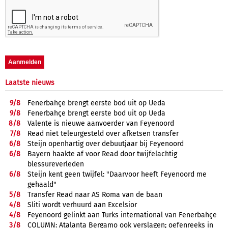
Laatste nieuws
9/
8
Fenerbahçe brengt eerste bod uit op Ueda
9/
8
Fenerbahçe brengt eerste bod uit op Ueda
8/
8
Valente is nieuwe aanvoerder van Feyenoord
7/
8
Read niet teleurgesteld over afketsen transfer
6/
8
Steijn openhartig over debuutjaar bij Feyenoord
6/
8
Bayern haakte af voor Read door twijfelachtig
blessureverleden
6/
8
Steijn kent geen twijfel: "Daarvoor heeft Feyenoord me
gehaald"
5/
8
Transfer Read naar AS Roma van de baan
4/
8
Sliti wordt verhuurd aan Excelsior
4/
8
Feyenoord gelinkt aan Turks international van Fenerbahçe
3/
8
COLUMN: Atalanta Bergamo ook verslagen; oefenreeks in